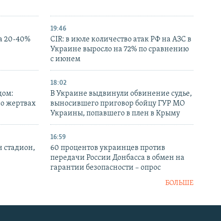
19:46
а 20-40%
CIR: в июле количество атак РФ на АЗС в
Украине выросло на 72% по сравнению
с июнем
18:02
дом:
В Украине выдвинули обвинение судье,
 о жертвах
выносившего приговор бойцу ГУР МО
Украины, попавшего в плен в Крыму
16:59
н стадион,
60 процентов украинцев против
передачи России Донбасса в обмен на
гарантии безопасности – опрос
БОЛЬШЕ