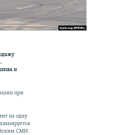
родажу
.
плива и
 машин при
мит на одну
 планируется
ийским СМИ.