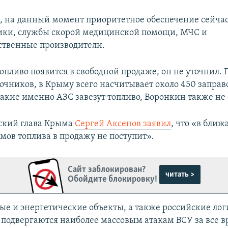
м, на данный момент приоритетное обеспечение сейча
ки, службы скорой медицинской помощи, МЧС и
ственные производители.
топливо появится в свободной продаже, он не уточнил.
очников, в Крыму всего насчитывает около 450 запра
какие именно АЗС завезут топливо, Воронкин также не
ский глава Крыма
Сергей Аксенов заявил
, что «в бли
мов топлива в продажу не поступит».
Сайт заблокирован?
читать >
Обойдите блокировку!
ые и энергетические объекты, а также российские ло
 подвергаются наиболее массовым атакам ВСУ за все 