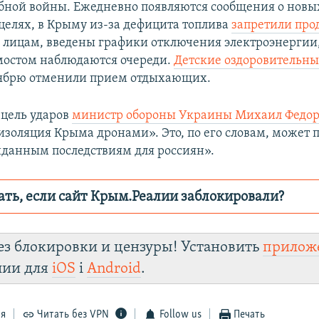
ной войны. Ежедневно появляются сообщения о новы
елях, в Крыму из-за дефицита топлива
запретили про
лицам, введены графики отключения электроэнергии,
остом наблюдаются очереди.
Детские оздоровительны
тябрю отменили прием отдыхающих.
 цель ударов
министр обороны Украины Михаил Федор
изоляция Крыма дронами». Это, по его словам, может 
данным последствиям для россиян».
ать, если сайт Крым.Реалии заблокировали?
ор пытается заблокировать
Крым.Реали
зеркального сайт
ез блокировки и цензуры! Установить
прилож
turl.click/zYdJA
Te
лии для
iOS
і
Android
.
Viber
Крым.Реалии
установить VPN
ся
Читать без VPN
Follow us
Печать