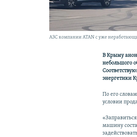
АЗС компании ATAN с уже неработающим
В Крыму анон
небольшого о
Соответствую
энергетики 
По его словам
условии прода
«Заправиться
машину соста
задействоват