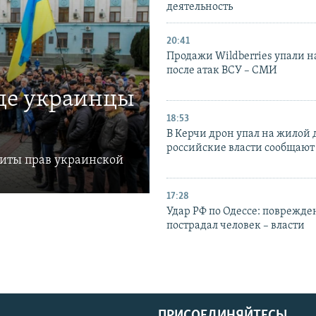
деятельность
20:41
Продажи Wildberries упали н
после атак ВСУ – СМИ
где украинцы
18:53
В Керчи дрон упал на жилой 
российские власти сообщают
щиты прав украинской
17:28
Удар РФ по Одессе: поврежде
пострадал человек – власти
ПРИСОЕДИНЯЙТЕСЬ!