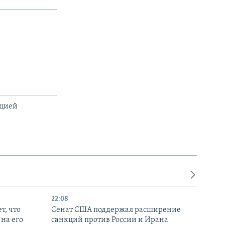
ацией
22:08
т, что
Сенат США поддержал расширение
на его
санкций против России и Ирана