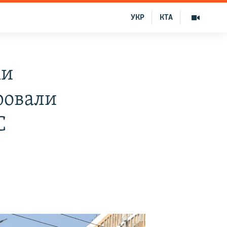
УКР
КТА
ми
ровали
С