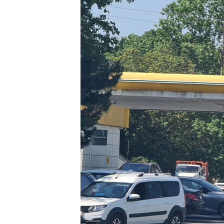
ПОБЕДИТЕЛЕЙ НЕ СУДЯТ?
КРЫМ.НЕПОКОРЕННЫЙ
ELIFBE
УКРАИНСКАЯ ПРОБЛЕМА КРЫМА