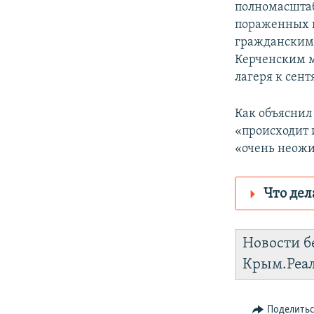
полномасштаб
пораженных ц
гражданским 
Керченским м
лагеря к сен
Как объяснил
«происходит 
«очень неожи
Что дел
Роскомнадз
Новости б
https://smar
Крым.Реа
Instagram
Поделить