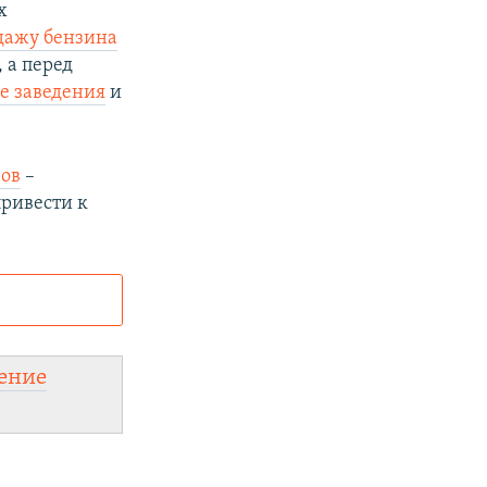
х
дажу бензина
 а перед
е заведения
и
ов
–
привести к
и
а:
ение
legram
.