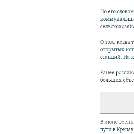
По его слова
коммунальщи
сельскохозяй
О том, когда 
открытых ист
станций. На 
Ранее россий
больших объе
В июне военн
пути в Крыму