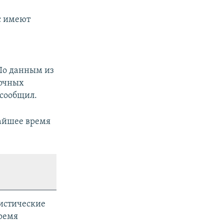
с имеют
 По данным из
вочных
 сообщил.
жайшее время
гистические
время