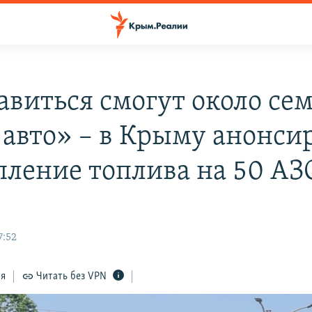
авиться смогут около се
 авто» – в Крыму анонси
пление топлива на 50 АЗ
7:52
ся
Читать без VPN