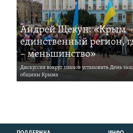
Андрей Щекун: «Крым –
единственный регион, 
– меньшинство»
Дискуссия вокруг планов установить День за
общины Крыма
ПОДДЕРЖКА
ИНФО