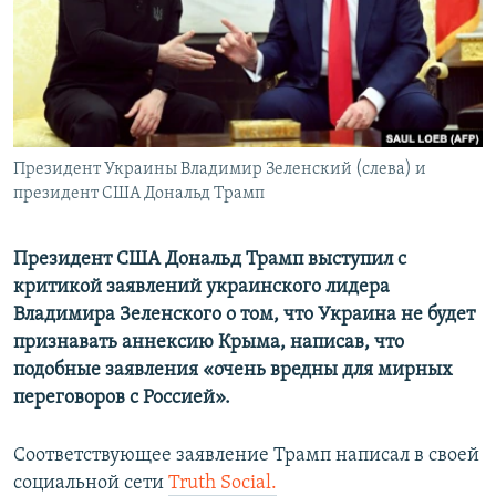
ПРИСОЕДИНЯЙТЕСЬ!
ПОБЕДИТЕЛЕЙ НЕ СУДЯТ?
КРЫМ.НЕПОКОРЕННЫЙ
ELIFBE
УКРАИНСКАЯ ПРОБЛЕМА КРЫМА
Все сайты RFE/RL
Президент Украины Владимир Зеленский (слева) и
президент США Дональд Трамп
Президент США Дональд Трамп выступил с
критикой заявлений украинского лидера
Владимира Зеленского о том, что Украина не будет
признавать аннексию Крыма, написав, что
подобные заявления «очень вредны для мирных
переговоров с Россией».
Соответствующее заявление Трамп написал в своей
социальной сети
Truth Social.