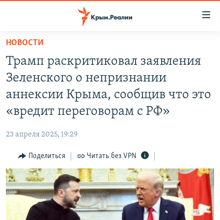
Доступность
ссылки
Вернуться
НОВОСТИ
к
НОВОСТИ
Трамп раскритиковал заявления
основному
СПЕЦПРОЕКТЫ
содержанию
Зеленского о непризнании
ВОДА
Вернутся
ГРУЗ 200
аннексии Крыма, сообщив что это
к
ИСТОРИЯ
КАРТА ВОЕННЫХ ОБЪЕКТОВ КРЫМА
«вредит переговорам с РФ»
главной
ЕЩЕ
11 ЛЕТ ОККУПАЦИИ КРЫМА. 11 ИСТОРИЙ СОПРОТИВЛЕНИЯ
навигации
23 апреля 2025, 19:29
Вернутся
РАДІО СВОБОДА
ИНТЕРАКТИВ
к
Поделиться
Читать без VPN
КАК ОБОЙТИ БЛОКИРОВКУ
ИНФОГРАФИКА
поиску
ТЕЛЕПРОЕКТ КРЫМ.РЕАЛИИ
Українською
СОВЕТЫ ПРАВОЗАЩИТНИКОВ
Qırımtatar
ПРОПАВШИЕ БЕЗ ВЕСТИ