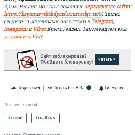
Крым.Реалии можно с помощью
зеркального сайта:
https://krymrxrvtkthdgczf.azureedge.net/
. ​
Также
следите за основными новостями в
Telegram
,
Instagram
и
Viber
Крым.Реалии. Рекомендуем вам
установить
VPN
.
Сайт заблокирован?
читать >
Обойдите блокировку!
Поделиться
Читать без VPN
Follow us
This item is part of
Новости
Весь Крым