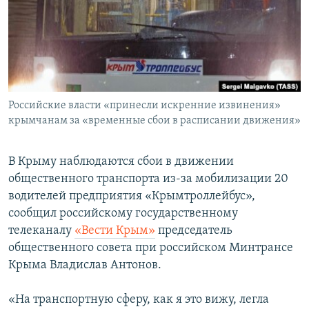
ПРИСОЕДИНЯЙТЕСЬ!
ПОБЕДИТЕЛЕЙ НЕ СУДЯТ?
КРЫМ.НЕПОКОРЕННЫЙ
ELIFBE
УКРАИНСКАЯ ПРОБЛЕМА КРЫМА
Все сайты RFE/RL
Российские власти «принесли искренние извинения»
крымчанам за «временные сбои в расписании движения»
В Крыму наблюдаются сбои в движении
общественного транспорта из-за мобилизации 20
водителей предприятия «Крымтроллейбус»,
сообщил российскому государственному
телеканалу
«Вести Крым»
председатель
общественного совета при российском Минтрансе
Крыма Владислав Антонов.
«На транспортную сферу, как я это вижу, легла