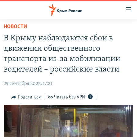
Доступность
ссылки
Вернуться
НОВОСТИ
к
НОВОСТИ
В Крыму наблюдаются сбои в
основному
СПЕЦПРОЕКТЫ
содержанию
движении общественного
ВОДА
Вернутся
ГРУЗ 200
транспорта из-за мобилизации
к
ИСТОРИЯ
КАРТА ВОЕННЫХ ОБЪЕКТОВ КРЫМА
водителей – российские власти
главной
ЕЩЕ
11 ЛЕТ ОККУПАЦИИ КРЫМА. 11 ИСТОРИЙ СОПРОТИВЛЕНИЯ
навигации
29 сентября 2022, 17:31
Вернутся
РАДІО СВОБОДА
ИНТЕРАКТИВ
к
Поделиться
Читать без VPN
КАК ОБОЙТИ БЛОКИРОВКУ
ИНФОГРАФИКА
поиску
ТЕЛЕПРОЕКТ КРЫМ.РЕАЛИИ
Українською
СОВЕТЫ ПРАВОЗАЩИТНИКОВ
Qırımtatar
ПРОПАВШИЕ БЕЗ ВЕСТИ