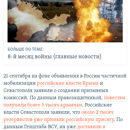
БОЛЬШЕ ПО ТЕМЕ:
8-й месяц войны (главные новости)
21 сентября на фоне объявления в России частичной
мобилизации
российские власти Крыма
и
Севастополя заявили о создании призывных
комиссий. По данным правозащитникой,
повестки
получили более 5 тысяч крымчан
. Российские
власти Севастополя заявили, что
около 2 тысяч
резервистов уже приняли российскую присягу
. По
данным Генштаба ВСУ, их уже
доставили в