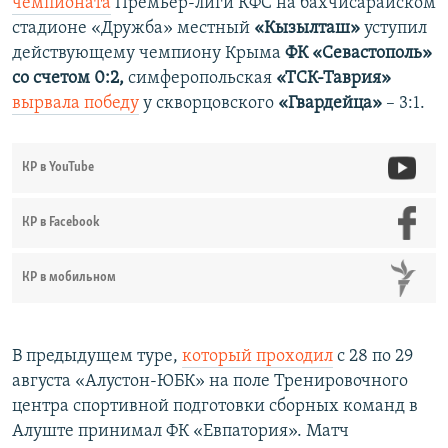
чемпионата
Премьер-лиги КФС на бахчисарайском
стадионе «Дружба» местный
«Кызылташ»
уступил
действующему чемпиону Крыма
ФК «Севастополь»
со счетом 0:2,
симферопольская
«ТСК-Таврия»
вырвала победу
у скворцовского
«Гвардейца»
– 3:1.
КР в YouTube
КР в Facebook
КР в мобильном
В предыдущем туре,
который проходил
с 28 по 29
августа «Алустон-ЮБК» на поле Тренировочного
центра спортивной подготовки сборных команд в
Алуште принимал ФК «Евпатория». Матч