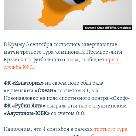
ПРИСОЕДИНЯЙТЕСЬ!
ПОБЕДИТЕЛЕЙ НЕ СУДЯТ?
КРЫМ.НЕПОКОРЕННЫЙ
ELIFBE
УКРАИНСКАЯ ПРОБЛЕМА КРЫМА
В Крыму 5 сентября состоялись завершающие
Все сайты RFE/RL
матчи третьего тура чемпионата Премьер-лиги
Крымского футбольного союза, сообщает
пресс-
служба КФС.
ФК «Евпатория»
на своем поле обыграла
керченский
«Океан»
со счетом 3:1, а в
Новопавловке на поле спортивного центра «Скиф»
ФК
«Рубин Ялта»
сыграла вничью с алуштинским
«Алустоном-ЮБК»
со счетом 0:0.
Напомним, что 4 сентября в рамках
третьего тура