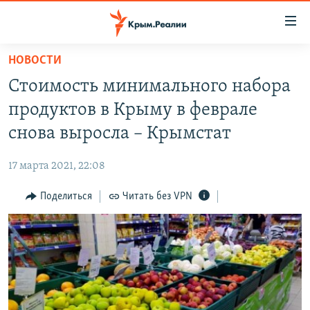
Доступность
ссылки
Вернуться
НОВОСТИ
к
НОВОСТИ
Стоимость минимального набора
основному
СПЕЦПРОЕКТЫ
содержанию
продуктов в Крыму в феврале
ВОДА
Вернутся
ГРУЗ 200
снова выросла – Крымстат
к
ИСТОРИЯ
КАРТА ВОЕННЫХ ОБЪЕКТОВ КРЫМА
главной
17 марта 2021, 22:08
ЕЩЕ
11 ЛЕТ ОККУПАЦИИ КРЫМА. 11 ИСТОРИЙ СОПРОТИВЛЕНИЯ
навигации
Вернутся
Поделиться
Читать без VPN
РАДІО СВОБОДА
ИНТЕРАКТИВ
к
КАК ОБОЙТИ БЛОКИРОВКУ
ИНФОГРАФИКА
поиску
ТЕЛЕПРОЕКТ КРЫМ.РЕАЛИИ
Українською
СОВЕТЫ ПРАВОЗАЩИТНИКОВ
Qırımtatar
ПРОПАВШИЕ БЕЗ ВЕСТИ