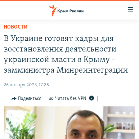
Доступность
ссылки
Вернуться
НОВОСТИ
к
НОВОСТИ
В Украине готовят кадры для
основному
СПЕЦПРОЕКТЫ
содержанию
восстановления деятельности
ВОДА
Вернутся
ГРУЗ 200
украинской власти в Крыму –
к
ИСТОРИЯ
КАРТА ВОЕННЫХ ОБЪЕКТОВ КРЫМА
замминистра Минреинтеграции
главной
ЕЩЕ
11 ЛЕТ ОККУПАЦИИ КРЫМА. 11 ИСТОРИЙ СОПРОТИВЛЕНИЯ
навигации
26 января 2023, 17:35
Вернутся
РАДІО СВОБОДА
ИНТЕРАКТИВ
к
Поделиться
Читать без VPN
КАК ОБОЙТИ БЛОКИРОВКУ
ИНФОГРАФИКА
поиску
ТЕЛЕПРОЕКТ КРЫМ.РЕАЛИИ
Українською
СОВЕТЫ ПРАВОЗАЩИТНИКОВ
Qırımtatar
ПРОПАВШИЕ БЕЗ ВЕСТИ