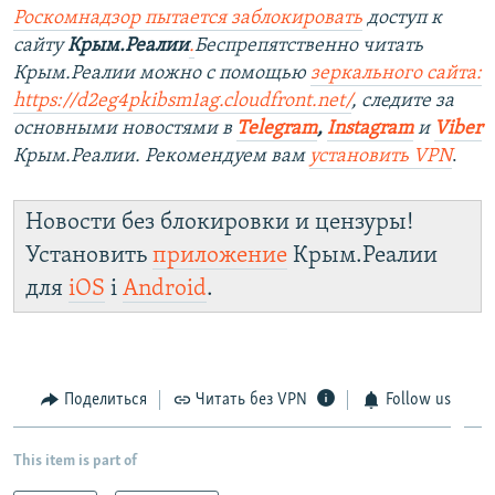
Роскомнадзор пытается заблокировать
доступ к
сайту
Крым.Реалии
.
Беспрепятственно читать
Крым.Реалии можно с помощью
зеркального сайта:
https://d2eg4pkibsm1ag.cloudfront.net/
, следите за
основными новостями в
Telegram
,
Instagram
и
Viber
Крым.Реалии. Рекомендуем вам
установить VPN
.
Новости без блокировки и цензуры!
Установить
приложение
Крым.Реалии
для
iOS
і
Android
.
Поделиться
Читать без VPN
Follow us
This item is part of