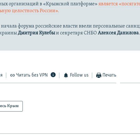
ых организаций в «Крымской платформе»
является «посягат
ную целостность России».
 начала форума российские власти ввели персональные санк
Украины
Дмитрия Кулебы
и секретаря СНБО
Алексея Данилова
ся
Читать без VPN
Follow us
Печать
есь Крым