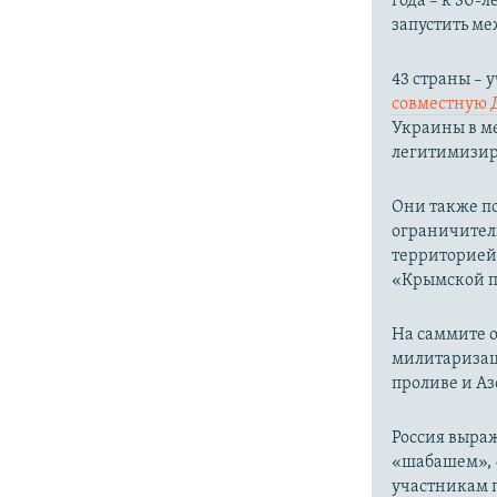
года – к 30
запустить м
43 страны –
совместную 
Украины в ме
легитимизир
Они также п
ограничител
территорией
«Крымской пл
На саммите о
милитаризац
проливе и Аз
Россия выра
«шабашем»,
участникам п