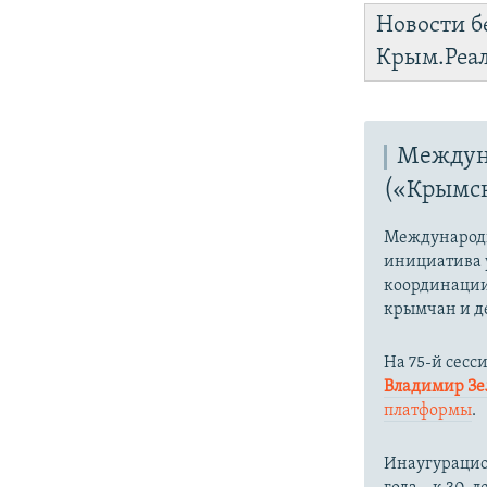
Новости б
Крым.Реа
Междун
(«Крымск
Международн
инициатива 
координации
крымчан и д
На 75-й сесс
Владимир З
платформы
.
Инаугурацион