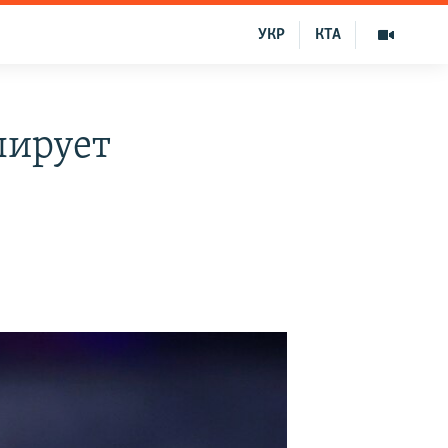
УКР
КТА
лирует