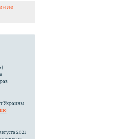
ение
) –
я
прав
нт Украины
нию
вгуста 2021