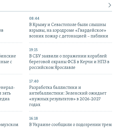
08:44
В Крыму и Севастополе были слышны
ов
взрывы, на аэродроме «Гвардейское»
возник пожар с детонацией – паблики
19:15
бинские
В СБУ заявили о поражении кораблей
нные с
береговой охраны ФСБ в Керчи и НПЗ в
российском Ярославле
17:40
енерал-
Разработка баллистики и
 зять
антибаллистики: Зеленский ожидает
медиа
«нужных результатов» в 2026-2027
годах
16:18
Ормузском
В Украине сообщили о подозрении трем