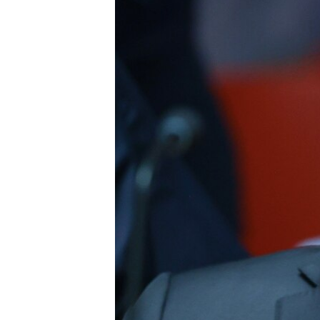
ПОБЕДИТЕЛЕЙ НЕ СУДЯТ?
КРЫМ.НЕПОКОРЕННЫЙ
ELIFBE
УКРАИНСКАЯ ПРОБЛЕМА КРЫМА