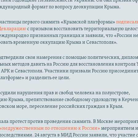
-летней годовщине Независимости Украины. Он был призван о
еждународный формат по вопросу деоккупации Крыма.
 участницы первого саммита «Крымской платформы»
подписал
Декларацию
с призывом восстановить территориальную целос
ждународно признанных границах и заявили, что «России не
овать временную оккупацию Крыма и Севастополя».
одтвердили свои намерения с помощью политических, дипло
ьных методов давить на Россию для восстановления контроля
 АРК и Севастополя. Участники призвали Россию присоединит
атформе» и разделить ее цели.
судили нарушения прав и свобод человека на полуострове,
ию Крыма, препятствование свободному судоходству в Керче
овском море, переселение российских граждан в Крым.
жала протест против проведения саммита. В Москве мероприя
«недружественным по отношению к России»
мероприятием и 
оследствиями. 24 августа в МИД России заявили, что участие 