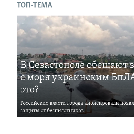
ТОП-ТЕМА
В Севастополе обещают 
с моря украинским БпЛА
это?
Российские власти города анонсировали появ
защиты от беспилотников