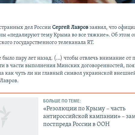
странных дел России
Сергей Лавров
заявил, что офиц
ны «педалируют тему Крыма во все тяжкие». Об этом о
ского государственного телеканала RT.
е было пару лет назад. (...) чтобы отвлечь внимание от
и в части выполнения Минских договоренностей, поя
а как чуть ли ни главный символ украинской внешне
 Лавров.
БОЛЬШЕ ПО ТЕМЕ:
«Резолюции по Крыму – часть
антироссийской кампании» – за
постпреда России в ООН