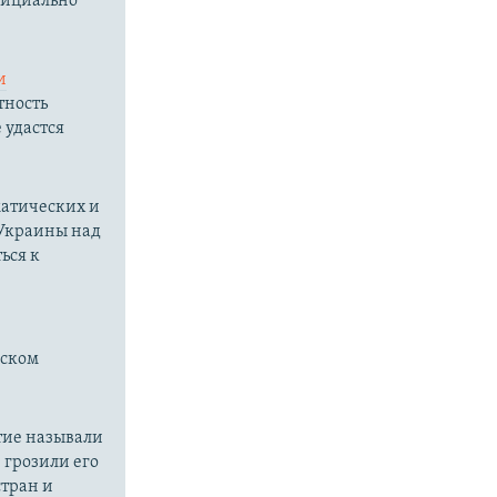
фициально
и
тность
 удастся
матических и
 Украины над
ься к
нском
тие называли
грозили его
стран и