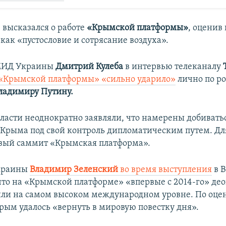
 высказался о работе
«Крымской платформы»
, оценив 
как «пустословие и сотрясание воздуха».
 МИД Украины
Дмитрий Кулеба
в интервью телеканалу
 «Крымской платформы» «сильно ударило»
лично по р
ладимиру Путину.
ласти неоднократно заявляли, что намерены добивать
Крыма под свой контроль дипломатическим путем. Для
вый саммит «Крымская платформа».
краины
Владимир Зеленский
во время выступления
в 
что на
«Крымской платформе» «впервые с 2014-го» де
ли на самом высоком международном уровне. По оце
Крым удалось «вернуть в мировую повестку дня».