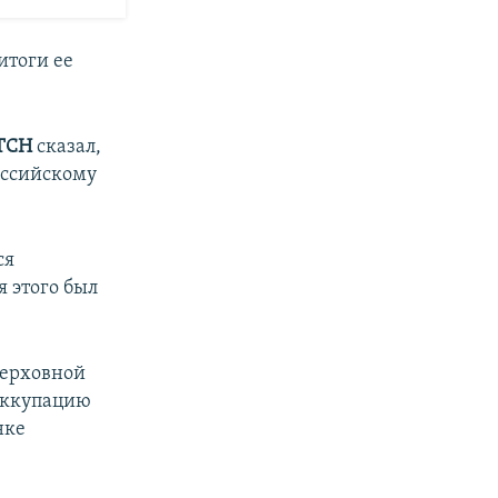
итоги ее
ТСН
сказал,
оссийскому
ся
 этого был
Верховной
оккупацию
нке