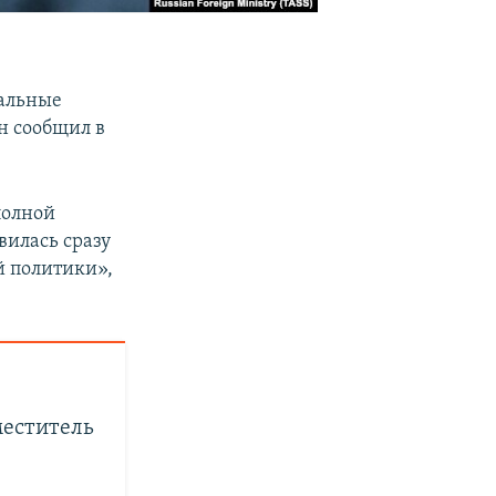
иальные
н сообщил в
 полной
вилась сразу
й политики»,
меститель