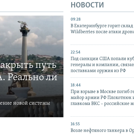
НОВОСТИ
09:28
В Екатеринбурге горит склад
Wildberries после атаки дрон
22:54
Под санкции США попали ку
закрыть путь
генералы и компании, связа
поставками оружия из РФ
. Реально ли
18:44
При взрыве в Москве погиб г
майор армии РФ Плохотнюк и
ление новой системы
главкома ВКС – российские 
16:55
Возле нефтяного танкера в 