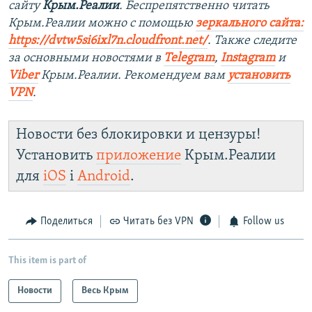
сайту
Крым.Реалии
. Беспрепятственно читать
Крым.Реалии можно с помощью
зеркального сайта:
https://dvtw5si6ixl7n.cloudfront.net/
. Также следите
за основными новостями в
Telegram
,
Instagram
и
Viber
Крым.Реалии. Рекомендуем вам
установить
VPN
.
Новости без блокировки и цензуры!
Установить
приложение
Крым.Реалии
для
iOS
і
Android
.
Поделиться
Читать без VPN
Follow us
This item is part of
Новости
Весь Крым