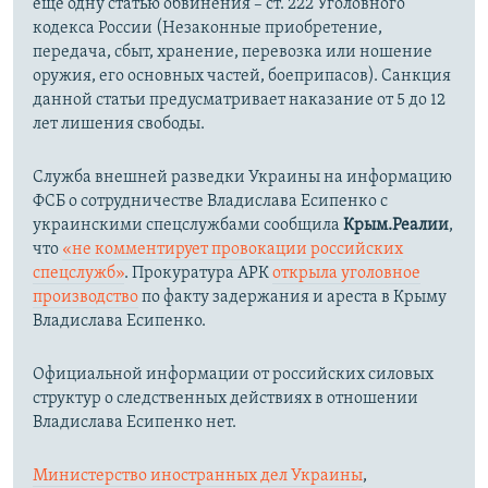
еще одну статью обвинения – ст. 222 Уголовного
кодекса России (Незаконные приобретение,
передача, сбыт, хранение, перевозка или ношение
оружия, его основных частей, боеприпасов). Санкция
данной статьи предусматривает наказание от 5 до 12
лет лишения свободы.
Служба внешней разведки Украины на информацию
ФСБ о сотрудничестве Владислава Есипенко с
украинскими спецслужбами сообщила
Крым.Реалии
,
что
«не комментирует провокации российских
спецслужб»
. Прокуратура АРК
открыла уголовное
производство
по факту задержания и ареста в Крыму
Владислава Есипенко.
Официальной информации от российских силовых
структур о следственных действиях в отношении
Владислава Есипенко нет.
Министерство иностранных дел Украины
,