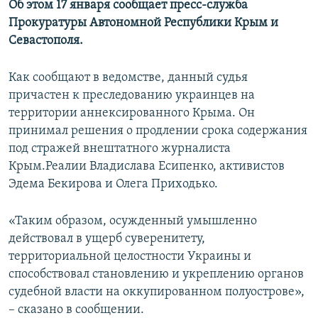
Об этом 17 января сообщает пресс-служба
ПРИСОЕДИНЯЙТЕСЬ!
ПОБЕДИТЕЛЕЙ НЕ СУДЯТ?
Прокуратуры Автономной Республики Крым и
КРЫМ.НЕПОКОРЕННЫЙ
Севастополя.
ELIFBE
Как сообщают в ведомстве, данный судья
УКРАИНСКАЯ ПРОБЛЕМА КРЫМА
причастен к преследованию украинцев на
Все сайты RFE/RL
территории аннексированного Крыма. Он
принимал решения о продлении срока содержания
под стражей внештатного журналиста
Крым.Реалии Владислава Есипенко, активистов
Эдема Бекирова и Олега Приходько.
«Таким образом, осужденный умышленно
действовал в ущерб суверенитету,
территориальной целостности Украины и
способствовал становлению и укреплению органов
судебной власти на оккупированном полуострове»,
– сказано в сообщении.