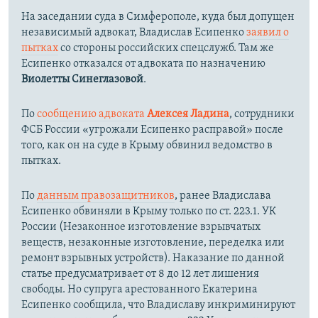
На заседании суда в Симферополе, куда был допущен
независимый адвокат, Владислав Есипенко
заявил о
пытках
со стороны российских спецслужб. Там же
Есипенко отказался от адвоката по назначению
Виолетты Синеглазовой
.
По
сообщению адвоката
Алексея Ладина
, сотрудники
ФСБ России «угрожали Есипенко расправой» после
того, как он на суде в Крыму обвинил ведомство в
пытках.
По
данным правозащитников
, ранее Владислава
Есипенко обвиняли в Крыму только по ст. 223.1. УК
России (Незаконное изготовление взрывчатых
веществ, незаконные изготовление, переделка или
ремонт взрывных устройств). Наказание по данной
статье предусматривает от 8 до 12 лет лишения
свободы. Но супруга арестованного Екатерина
Есипенко сообщила, что Владиславу инкриминируют