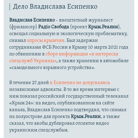
Дело Владислава Есипенко
Владислав Есипенко
– внештатный журналист
(фрилансер)
Радіо Свобода
(проект
Крым.Реалии
),
освещал социальную и экологическую проблематику,
снимал
опросы крымчан
. Был задержан
сотрудниками ФСБ России в Крыму 10 марта 2021 года
по обвинению в
сборе информации «в интересах
спецслужб Украины»
, а также хранении в автомобиле
«самодельного взрывного устройства».
В течение 27 дней
к Есипенко не допускались
независимые адвокаты. В то же время интервью с
ним показал российский государственный телеканал
«Крым 24»: на видео, опубликованном на сайте
канала, Владислав Есипенко подтвердил, что снимал
на полуострове для проекта
Крым.Реалии
, а также
сказал, что якобы дублировал отснятое видео
украинским спецслужбам.