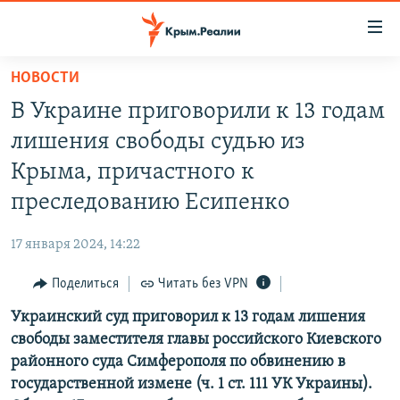
Доступность
ссылки
Вернуться
НОВОСТИ
к
НОВОСТИ
В Украине приговорили к 13 годам
основному
СПЕЦПРОЕКТЫ
содержанию
лишения свободы судью из
ВОДА
Вернутся
ГРУЗ 200
Крыма, причастного к
к
ИСТОРИЯ
КАРТА ВОЕННЫХ ОБЪЕКТОВ КРЫМА
преследованию Есипенко
главной
ЕЩЕ
11 ЛЕТ ОККУПАЦИИ КРЫМА. 11 ИСТОРИЙ СОПРОТИВЛЕНИЯ
навигации
17 января 2024, 14:22
Вернутся
РАДІО СВОБОДА
ИНТЕРАКТИВ
к
Поделиться
Читать без VPN
КАК ОБОЙТИ БЛОКИРОВКУ
ИНФОГРАФИКА
поиску
Украинский суд приговорил к 13 годам лишения
ТЕЛЕПРОЕКТ КРЫМ.РЕАЛИИ
Українською
свободы заместителя главы российского Киевского
СОВЕТЫ ПРАВОЗАЩИТНИКОВ
районного суда Симферополя по обвинению в
Qırımtatar
государственной измене (ч. 1 ст. 111 УК Украины).
ПРОПАВШИЕ БЕЗ ВЕСТИ