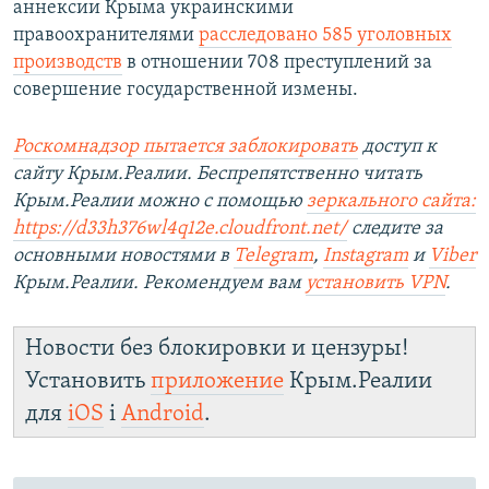
аннексии Крыма украинскими
правоохранителями
расследовано 585 уголовных
производств
в отношении 708 преступлений за
совершение государственной измены.
Роскомнадзор пытается заблокировать
доступ к
сайту Крым.Реалии. Беспрепятственно читать
Крым.Реалии можно с помощью
зеркального сайта:
https://d33h376wl4q12e.cloudfront.net/
следите за
основными новостями в
Telegram
,
Instagram
и
Viber
Крым.Реалии. Рекомендуем вам
установить VPN
.
Новости без блокировки и цензуры!
Установить
приложение
Крым.Реалии
для
iOS
і
Android
.