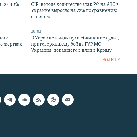
а 20-40%
CIR: в июле количество атак РФ на АЗС в
Украине выросло на 72% по сравнению
с июнем
18:02
дом:
В Украине выдвинули обвинение судье,
 о жертвах
приговорившему бойца ГУР МО
Украины, попавшего в плен в Крыму
БОЛЬШЕ