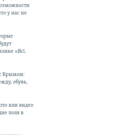
возможности
то у нас не
торые
будут
азине «Всі.
 с Крымом:
жду, обувь,
ото или видео
ие поля в