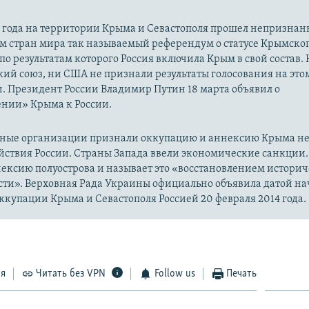
14 года на территории Крыма и Севастополя прошел непризна
м стран мира так называемый референдум о статусе Крымско
 по результатам которого Россия включила Крым в свой состав.
ий союз, ни США не признали результаты голосования на это
. Президент России Владимир Путин 18 марта объявил о
нии» Крыма к России.
ые организации признали оккупацию и аннексию Крыма н
йствия России. Страны Запада ввели экономические санкции.
ексию полуострова и называет это «восстановлением истори
сти». Верховная Рада Украины официально объявила датой на
купации Крыма и Севастополя Россией 20 февраля 2014 года.
ся
Читать без VPN
Follow us
Печать