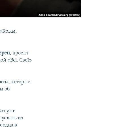
 «Крым.
ерен
, проект
й «Всі. Свої»
акты, которые
м об
Вот уже
 уехать из
сердца в