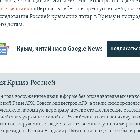
щалось, что в здании Министерства иностранных дел
ась выставка
«Верность себе – не преступление!», пос
следования Россией крымских татар в Крыму и постр
ого детям.
Крым, читай нас в Google News
Подписатьс
ия Крыма Россией
14 года вооруженные люди в форме без опознавательных знако
овной Рады АРК, Совета министров АРК, а также симферополь
рченскую паромную переправу, другие стратегические объект
действия украинских войск. Российские власти поначалу от
 что эти вооруженные люди являются военнослужащими росси
 президент России Владимир Путин признал, что это были р