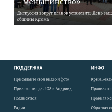
– меньшинство»
Дискуссия вокруг планов установить День за
общины Крыма
ПОДДЕРЖКА
ИНФО
Українською
Присылайте свои видео и фото
Крым.Реали
Qırımtatar
Приложение для iOS и Андроид
Правила к
Подписаться
Правила к
ПРИСОЕДИНЯЙТЕСЬ!
Радио
Обратная с