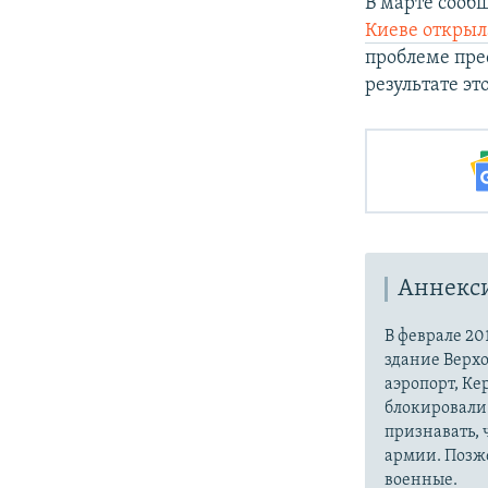
В марте сооб
Киеве открыл
проблеме пре
результате эт
Аннекс
В феврале 20
здание Верх
аэропорт, Ке
блокировали 
признавать,
армии. Позже
военные.