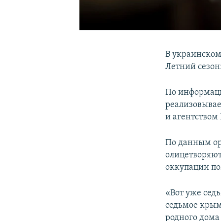
В украинском
Летний сезон: 
По информаци
реализовывае
и агентством 
По данным ор
олицетворяют
оккупации по
«Вот уже сед
седьмое крымс
родного дома 