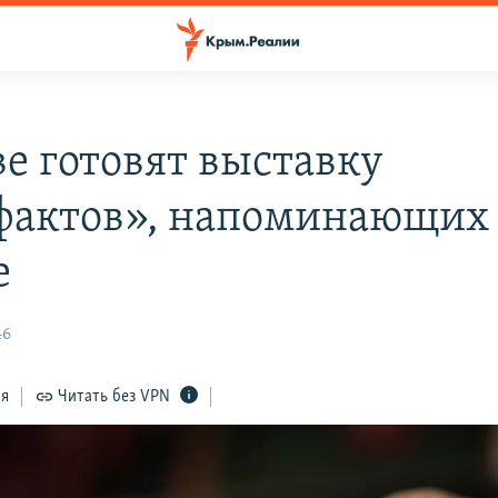
ве готовят выставку
фактов», напоминающих
е
46
ся
Читать без VPN