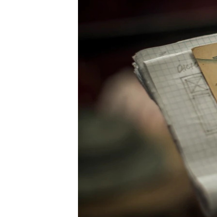
ПОБЕДИТЕЛЕЙ НЕ СУДЯТ?
КРЫМ.НЕПОКОРЕННЫЙ
ELIFBE
УКРАИНСКАЯ ПРОБЛЕМА КРЫМА