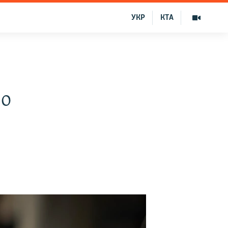
УКР
КТА
 о