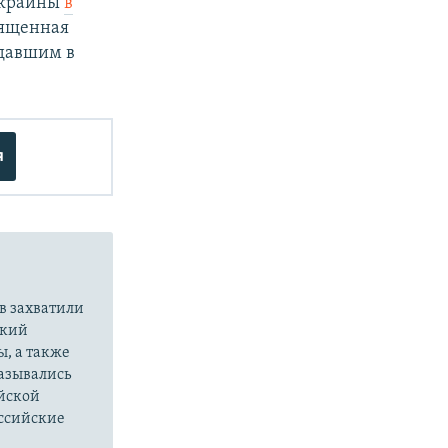
 Украины
в
вященная
адавшим в
я
в захватили
ский
ы, а также
казывались
йской
оссийские