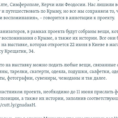
Ялте, Симферополе, Керчи или Феодосии. Нас лишили 
и путешествовать по Крыму, но все мы сохраняем то, ч
и воспоминания», – говорится в аннотации к проекту.
ганизаторов, в рамках проекта будут собраны вещи, ко
 воспоминания о Крыме, а также их истории. Все они 
на выставке, которая откроется 22 июня в Киеве в маг
су Крещатик, 34.
что на выставку можно подать любые вещи, связанные
ы, тарелки, скатерти, одеяла, подушки, салфетки, оде
ты, фотографии, сувениры, чемоданы и так далее.
участником проекта, необходимо до 11 июня прислать ф
спозиции, а также их истории, заполнив соответствующ
//cutt.ly/gnudaaH.