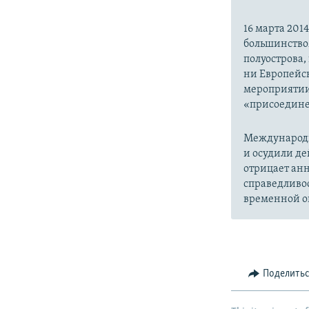
16 марта 20
большинство
полуострова,
ни Европейск
мероприятии
«присоедине
Международн
и осудили де
отрицает анн
справедливо
временной ок
Поделить