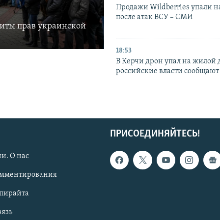
Продажи Wildberries упали н
после атак ВСУ – СМИ
щиты прав украинской
18:53
В Керчи дрон упал на жилой 
российские власти сообщают
ПРИСОЕДИНЯЙТЕСЬ!
и. О нас
омментирования
опирайта
вязь