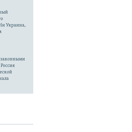
нный
го
 Ни Украина,
м
езаконными
 Россия
ческой
чала