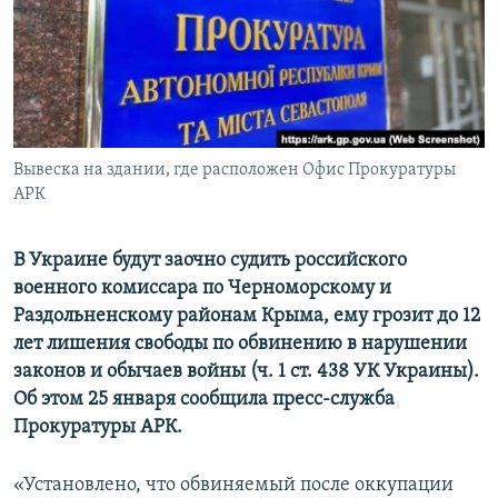
ПРИСОЕДИНЯЙТЕСЬ!
ПОБЕДИТЕЛЕЙ НЕ СУДЯТ?
КРЫМ.НЕПОКОРЕННЫЙ
ELIFBE
УКРАИНСКАЯ ПРОБЛЕМА КРЫМА
Все сайты RFE/RL
Вывеска на здании, где расположен Офис Прокуратуры
АРК
В Украине будут заочно судить российского
военного комиссара по Черноморскому и
Раздольненскому районам Крыма, ему грозит до 12
лет лишения свободы по обвинению в нарушении
законов и обычаев войны (ч. 1 ст. 438 УК Украины).
Об этом 25 января сообщила пресс-служба
Прокуратуры АРК.
«Установлено, что обвиняемый после оккупации