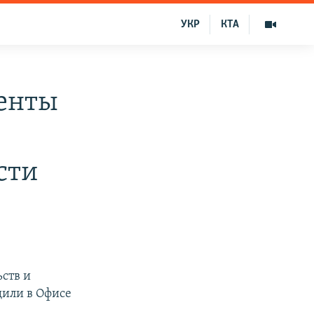
УКР
КТА
денты
сти
ьств и
щили в Офисе