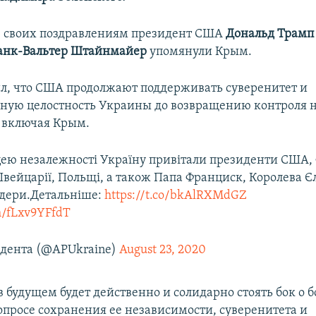
 в своих поздравлениям президент США
Дональд Трамп
анк-Вальтер Штайнмайер
упомянули Крым.
л, что США продолжают поддерживать суверенитет и
ную целостность Украины до возвращению контроля н
 включая Крым.
цею незалежності Україну привітали президенти США, 
ейцарії, Польщі, а також Папа Франциск, Королева Єл
лідери.Детальніше:
https://t.co/bkAlRXMdGZ
om/fLxv9YFfdT
дента (@APUkraine)
August 23, 2020
 будущем будет действенно и солидарно стоять бок о б
опросе сохранения ее независимости, суверенитета и