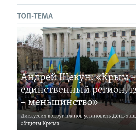
ТОП-ТЕМА
Андрей Щекун: «Крым –
единственный регион, 
– меньшинство»
Дискуссия вокруг планов установить День за
общины Крыма