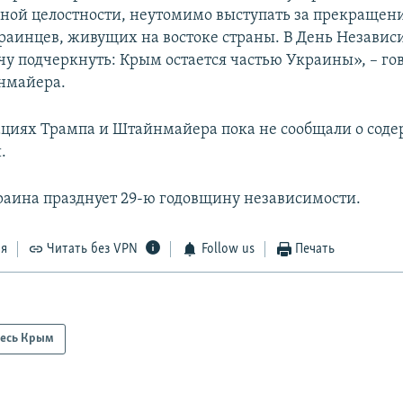
ной целостности, неутомимо выступать за прекращен
раинцев, живущих на востоке страны. В День Независ
чу подчеркнуть: Крым остается частью Украины», – гов
нмайера.
циях Трампа и Штайнмайера пока не сообщали о сод
.
краина празднует 29-ю годовщину независимости.
ся
Читать без VPN
Follow us
Печать
есь Крым