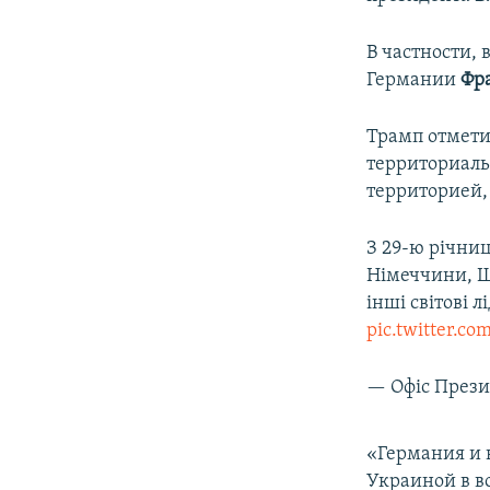
ПОБЕДИТЕЛЕЙ НЕ СУДЯТ?
КРЫМ.НЕПОКОРЕННЫЙ
В частности,
Германии
Фр
ELIFBE
УКРАИНСКАЯ ПРОБЛЕМА КРЫМА
Трамп отмети
территориаль
территорией,
З 29-ю річни
Німеччини, Шв
інші світові 
pic.twitter.c
— Офіс Прези
«Германия и в
Украиной в в