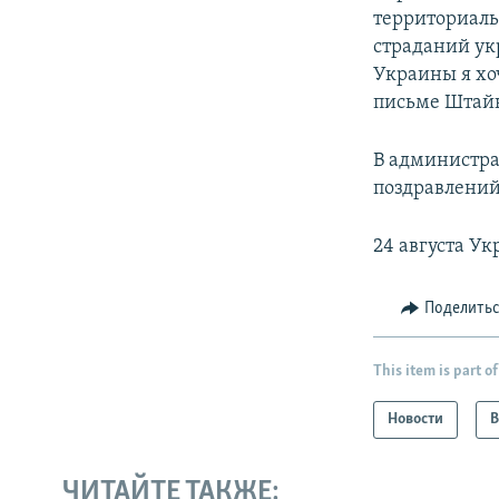
территориаль
страданий ук
Украины я хо
письме Штай
В администра
поздравлений
24 августа У
Поделить
This item is part of
Новости
В
ЧИТАЙТЕ ТАКЖЕ: