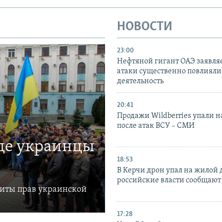
НОВОСТИ
23:00
Нефтяной гигант ОАЭ заявляе
атаки существенно повлияли 
деятельность
20:41
Продажи Wildberries упали н
после атак ВСУ – СМИ
где украинцы
18:53
В Керчи дрон упал на жилой 
российские власти сообщают
щиты прав украинской
17:28