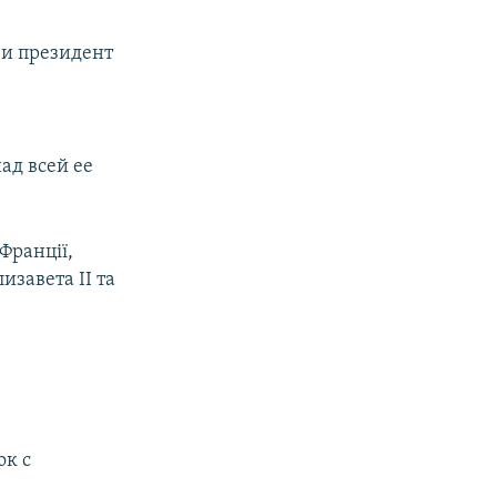
и президент
ад всей ее
Франції,
изавета ІІ та
ок с