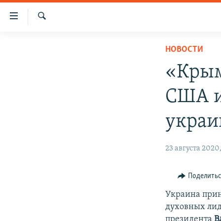
Доступность
ссылки
Искать
Вернуться
НОВОСТИ
НОВОСТИ
к
СПЕЦПРОЕКТЫ
основному
«Крым
содержанию
ВОДА
ГРУЗ 200
Вернутся
США и
ИСТОРИЯ
КАРТА ВОЕННЫХ ОБЪЕКТОВ КРЫМА
к
главной
ЕЩЕ
11 ЛЕТ ОККУПАЦИИ КРЫМА. 11 ИСТОРИЙ
украи
навигации
СОПРОТИВЛЕНИЯ
РАДІО СВОБОДА
ИНТЕРАКТИВ
Вернутся
23 августа 2020
к
КАК ОБОЙТИ БЛОКИРОВКУ
ИНФОГРАФИКА
поиску
ТЕЛЕПРОЕКТ КРЫМ.РЕАЛИИ
Поделить
СОВЕТЫ ПРАВОЗАЩИТНИКОВ
Украина прини
ПРОПАВШИЕ БЕЗ ВЕСТИ
духовных лид
президента
В