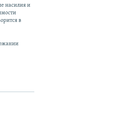
ие насилия и
имости
орится в
ержании