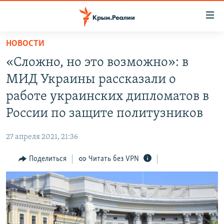
Доступность
ссылки
Вернуться
НОВОСТИ
к
НОВОСТИ
«Сложно, но это возможно»: в
основному
СПЕЦПРОЕКТЫ
содержанию
МИД Украины рассказали о
ВОДА
Вернутся
ГРУЗ 200
работе украинских дипломатов в
к
ИСТОРИЯ
КАРТА ВОЕННЫХ ОБЪЕКТОВ КРЫМА
России по защите политузников
главной
ЕЩЕ
11 ЛЕТ ОККУПАЦИИ КРЫМА. 11 ИСТОРИЙ СОПРОТИВЛЕНИЯ
навигации
27 апреля 2021, 21:36
Вернутся
РАДІО СВОБОДА
ИНТЕРАКТИВ
к
Поделиться
Читать без VPN
КАК ОБОЙТИ БЛОКИРОВКУ
ИНФОГРАФИКА
поиску
ТЕЛЕПРОЕКТ КРЫМ.РЕАЛИИ
Українською
СОВЕТЫ ПРАВОЗАЩИТНИКОВ
Qırımtatar
ПРОПАВШИЕ БЕЗ ВЕСТИ