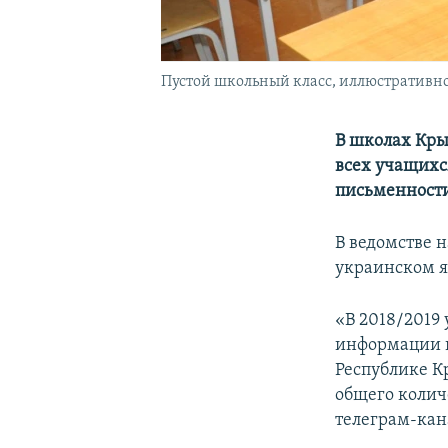
Пустой школьный класс, иллюстративно
В школах Крым
всех учащихс
письменности
В ведомстве 
украинском я
«В 2018/2019
информации г
Республике К
общего колич
телеграм-кан