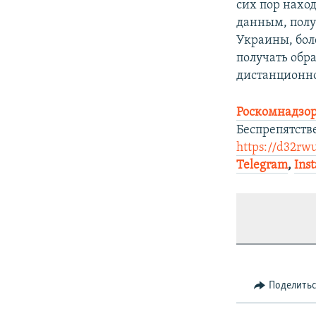
сих пор нахо
данным, полу
Украины, бол
получать обр
дистанционно
Роскомнадзор
Беспрепятств
https://d32rw
Telegram
,
Ins
Поделить