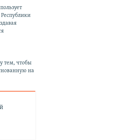
пользует
 Республики
оздавая
ся
у тем, чтобы
снованную на
й