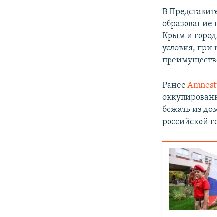
В Представит
образование 
Крым и город
условия, при
преимуществе
Ранее
Amnesty
оккупированн
бежать из до
российской г