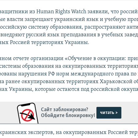
защитники из Human Rights Watch заявили, что росси
е власти запрещают украинский язык и учебную про
оссийскую систему образования, распространяют ан
 внедряют русский язык преподавания в учебных заве
ых Россией территориях Украины.
нном отчете организации «Обучение в оккупации: пр
системы образования на оккупированных территори
ованы нарушения РФ норм международного права по 
на ранее оккупированных территориях Харьковской о
нах Украины, которые остаются под российской оккуп
Сайт заблокирован?
читать >
Обойдите блокировку!
краинских экспертов, на оккупированных Россией тер