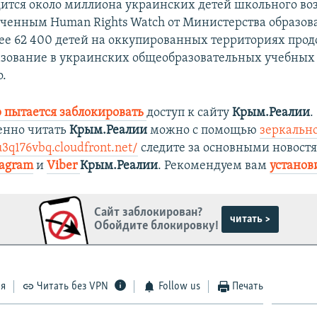
дится около миллиона украинских детей школьного воз
ченным Human Rights Watch от Министерства образов
ее 62 400 детей на оккупированных территориях про
азование в украинских общеобразовательных учебных
.
 пытается заблокировать
доступ к сайту
Крым.Реалии
.
енно читать
Крым.Реалии
можно с помощью
зеркально
u3q176vbq.cloudfront.net/
следите за основными новост
tagram
и
Viber
Крым.Реалии
. Рекомендуем вам
установ
Сайт заблокирован?
читать >
Обойдите блокировку!
ся
Читать без VPN
Follow us
Печать