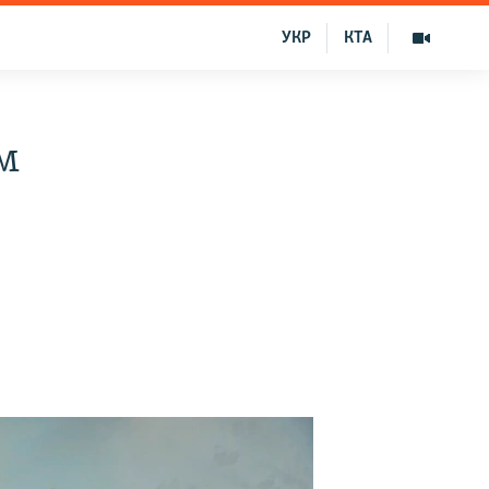
УКР
КТА
м