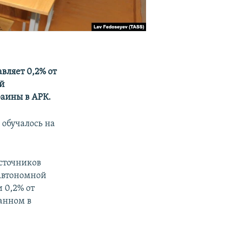
вляет 0,2% от
ой
раины в АРК.
 обучалось на
источников
Автономной
 0,2% от
ванном в