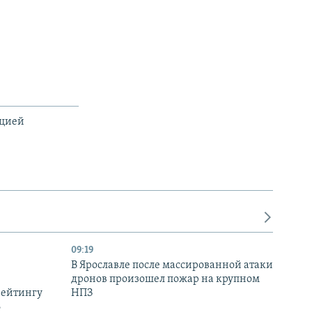
ацией
09:19
В Ярославле после массированной атаки
дронов произошел пожар на крупном
рейтингу
НПЗ
6