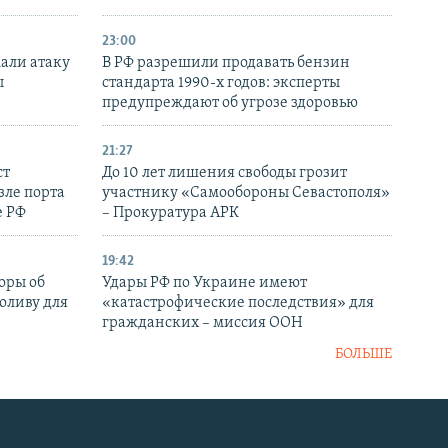
23:00
али атаку
В РФ разрешили продавать бензин
ы
стандарта 1990-х годов: эксперты
предупреждают об угрозе здоровью
21:27
ст
До 10 лет лишения свободы грозит
зле порта
участнику «Самообороны Севастополя»
е РФ
– Прокуратура АРК
19:42
оры об
Удары РФ по Украине имеют
оливу для
«катастрофические последствия» для
гражданских – миссия ООН
БОЛЬШЕ