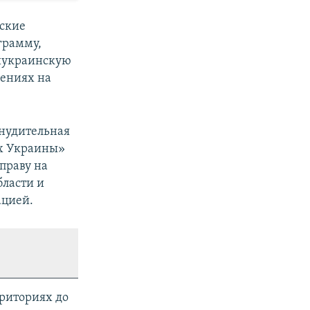
йские
грамму,
тиукраинскую
дениях на
инудительная
ях Украины»
праву на
бласти и
ацией.
риториях до