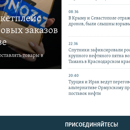
08:36
ркетплейс
В Крыму и Севастополе отраж
дронов, были слышны взрыв
овых заказов
ве
22:36
Спутники зафиксировали ро
ставлять товары в
крупного нефтяного пятна во
Тамань в Краснодарском кра
20:40
Турция и Ирак ведут перегов
альтернативе Ормузскому пр
поставок нефти
ПРИСОЕДИНЯЙТЕСЬ!