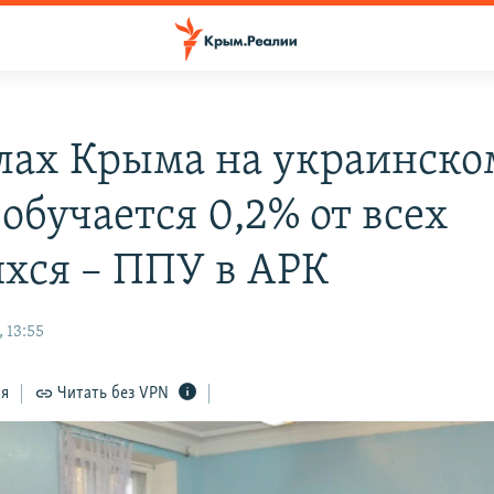
лах Крыма на украинско
обучается 0,2% от всех
хся – ППУ в АРК
 13:55
ся
Читать без VPN