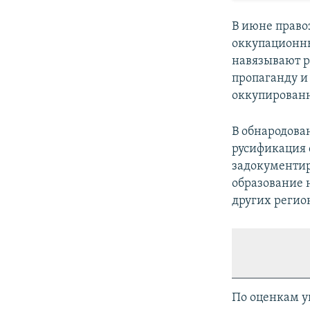
В июне право
оккупационны
навязывают р
пропаганду и
оккупированн
В обнародова
русификация 
задокументир
образование 
других регио
По оценкам у