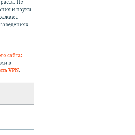
раста. По
ания и науки
должают
 заведениях
го сайта:
ями в
ить VPN
.