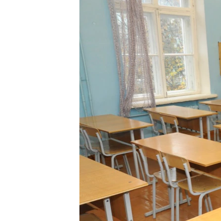
ПОБЕДИТЕЛЕЙ НЕ СУДЯТ?
КРЫМ.НЕПОКОРЕННЫЙ
ELIFBE
УКРАИНСКАЯ ПРОБЛЕМА КРЫМА