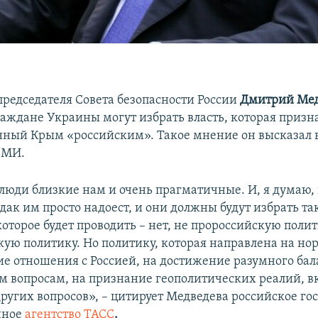
председателя Совета безопасности России
Дмитрий Мед
граждане Украины могут избрать власть, которая призн
ный Крым «российским». Такое мнение он высказал 
СМИ.
люди близкие нам и очень прагматичные. И, я думаю,
рдак им просто надоест, и они должны будут избрать та
которое будет проводить – нет, не пророссийскую полит
кую политику. Но политику, которая направлена на н
е отношения с Россией, на достижение разумного бал
 вопросам, на признание геополитических реалий, 
других вопросов», – цитирует Медведева российское го
нное
агентство ТАСС
.