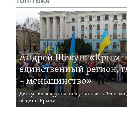
ТОП-ТЕМА
Андрей Щекун: «Крым –
единственный регион, 
– меньшинство»
Дискуссия вокруг планов установить День за
общины Крыма