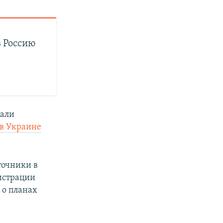
в Россию
вали
 в Украине
точники в
истрации
я
о планах