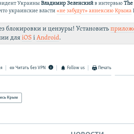
езидент Украины
Владимир Зеленский
в интервью
The
что украинские власти
«не забудут» аннексию Крыма
ез блокировки и цензуры! Установить
прилож
лии для
iOS
і
Android
.
ся
Читать без VPN
Follow us
Печать
есь Крым