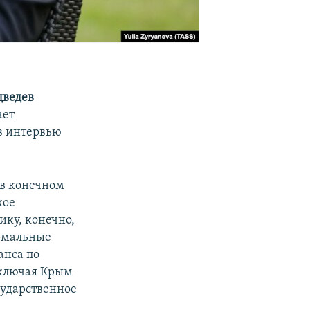
ведев
ает
в интервью
 в конечном
кое
ику, конечно,
ормальные
анса по
включая Крым
сударственное