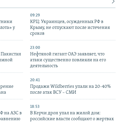
09:29
отники
КРЦ: Украинцев, осужденных РФ в
лота» у
Крыму, не отпускают после истечения
сроков
23:00
и Пакистан
Нефтяной гигант ОАЭ заявляет, что
аимной
атаки существенно повлияли на его
деятельность
20:41
ирение
Продажи Wildberries упали на 20-40%
ана
после атак ВСУ – СМИ
18:53
РФ на АЗС в
В Керчи дрон упал на жилой дом:
сравнению
российские власти сообщают о жертвах