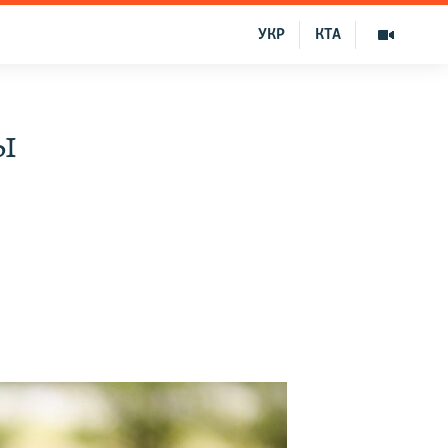
УКР
КТА
ы