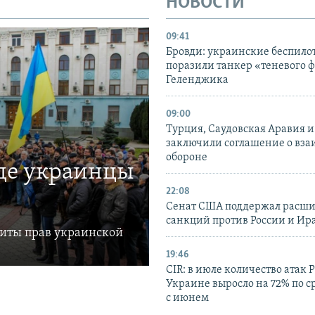
НОВОСТИ
09:41
Бровди: украинские беспил
поразили танкер «теневого ф
Геленджика
09:00
Турция, Саудовская Аравия 
заключили соглашение о вз
обороне
где украинцы
22:08
Сенат США поддержал расш
санкций против России и Ир
щиты прав украинской
19:46
CIR: в июле количество атак 
Украине выросло на 72% по 
с июнем