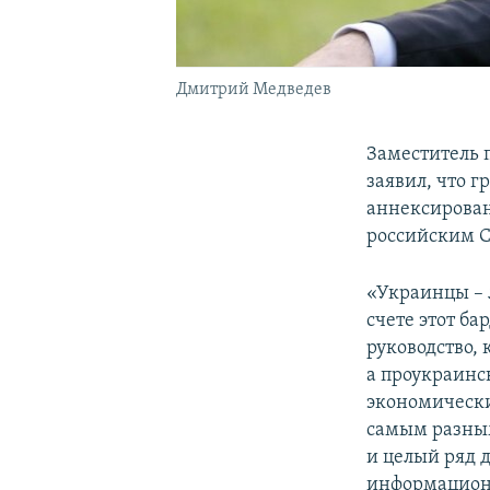
Дмитрий Медведев
Заместитель 
заявил, что 
аннексирован
российским 
«Украинцы – 
счете этот ба
руководство, 
а проукраинс
экономически
самым разным
и целый ряд 
информацио