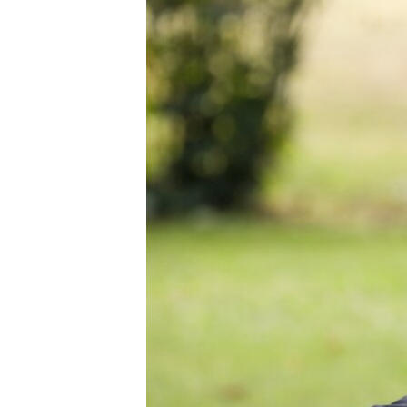
ПОБЕДИТЕЛЕЙ НЕ СУДЯТ?
КРЫМ.НЕПОКОРЕННЫЙ
ELIFBE
УКРАИНСКАЯ ПРОБЛЕМА КРЫМА