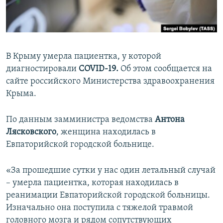
ПРИСОЕДИНЯЙТЕСЬ!
ПОБЕДИТЕЛЕЙ НЕ СУДЯТ?
КРЫМ.НЕПОКОРЕННЫЙ
ELIFBE
В Крыму умерла пациентка, у которой
УКРАИНСКАЯ ПРОБЛЕМА КРЫМА
диагностировали
COVID-19.
Об этом сообщается на
Все сайты RFE/RL
сайте российского Министерства здравоохранения
Крыма.
По данным замминистра ведомства
Антона
Лясковского
, женщина находилась в
Евпаторийской городской больнице.
«За прошедшие сутки у нас один летальный случай
– умерла пациентка, которая находилась в
реанимации Евпаторийской городской больницы.
Изначально она поступила с тяжелой травмой
головного мозга и рядом сопутствующих