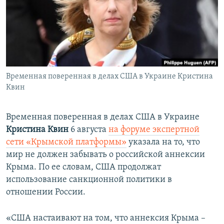
ПРИСОЕДИНЯЙТЕСЬ!
ПОБЕДИТЕЛЕЙ НЕ СУДЯТ?
КРЫМ.НЕПОКОРЕННЫЙ
ELIFBE
УКРАИНСКАЯ ПРОБЛЕМА КРЫМА
Все сайты RFE/RL
Временная поверенная в делах США в Украине Кристина
Квин
Временная поверенная в делах США в Украине
Кристина Квин
6 августа
на форуме экспертной
сети «Крымской платформы»
указала на то, что
мир не должен забывать о российской аннексии
Крыма. По ее словам, США продолжат
использование санкционной политики в
отношении России.
«США настаивают на том, что аннексия Крыма –