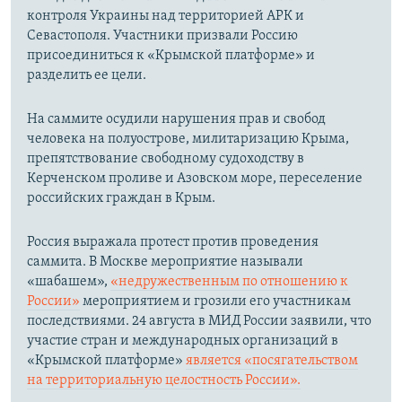
контроля Украины над территорией АРК и
Севастополя. Участники призвали Россию
присоединиться к «Крымской платформе» и
разделить ее цели.
На саммите осудили нарушения прав и свобод
человека на полуострове, милитаризацию Крыма,
препятствование свободному судоходству в
Керченском проливе и Азовском море, переселение
российских граждан в Крым.
Россия выражала протест против проведения
саммита. В Москве мероприятие называли
«шабашем»,
«недружественным по отношению к
России»
мероприятием и грозили его участникам
последствиями. 24 августа в МИД России заявили, что
участие стран и международных организаций в
«Крымской платформе»
является «посягательством
на территориальную целостность России».