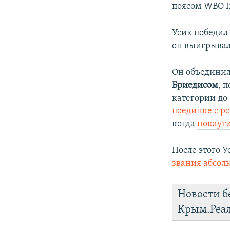
поясом WBO In
Усик победил 
он выигрывал
Он объедини
Бриедисом
, 
категории до
поединке с р
когда
нокаут
После этого 
звания абсол
Новости б
Крым.Реа