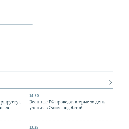
14:30
аршрутку в
Военные РФ проводят вторые за день
овек –
учения в Оливе под Ялтой
13:25