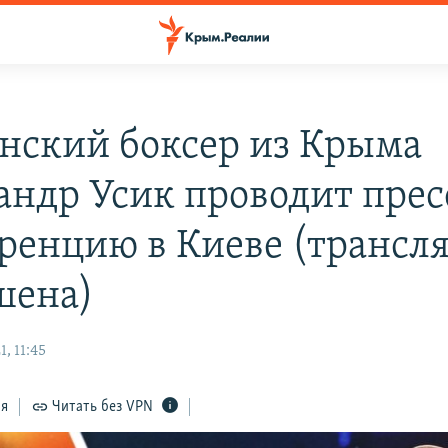
нский боксер из Крыма
андр Усик проводит прес
ренцию в Киеве (трансл
шена)
, 11:45
ся
Читать без VPN