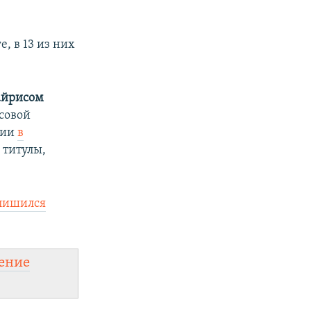
, в 13 из них
йрисом
есовой
рии
в
 титулы,
лишился
ение