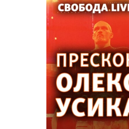
ПОБЕДИТЕЛЕЙ НЕ СУДЯТ?
КРЫМ.НЕПОКОРЕННЫЙ
ELIFBE
УКРАИНСКАЯ ПРОБЛЕМА КРЫМА