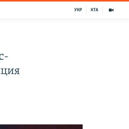
УКР
КТА
с-
яция