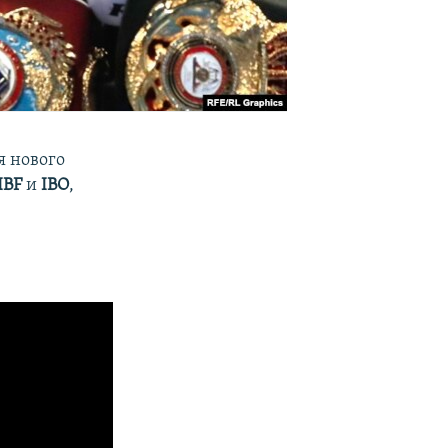
я нового
IBF
и
IBO
,