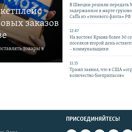
В Швеции решили передать 
ркетплейс
задержанное в марте грузово
Caffa из «теневого флота» РФ
овых заказов
12:47
ве
На востоке Крыма более 30 се
поселков второй день остаютс
ставлять товары в
– коммунальщики
11:15
Трамп заявил, что в США «ог
количество боеприпасов»
ПРИСОЕДИНЯЙТЕСЬ!