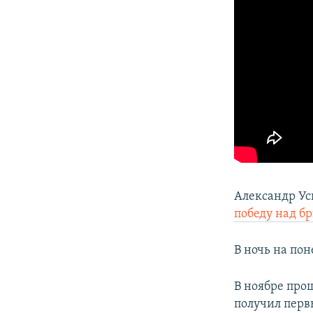
Александр Ус
победу над б
В ночь на пон
В ноябре про
получил первы