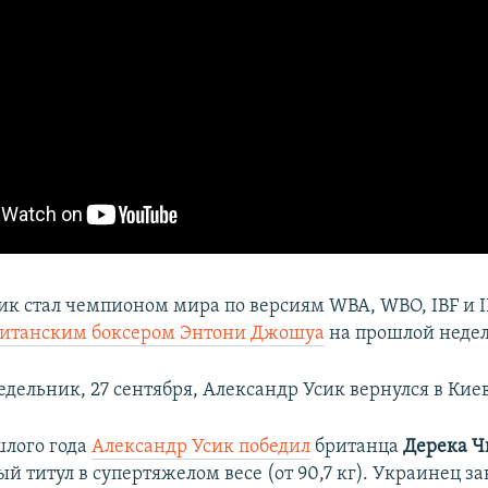
ик стал чемпионом мира по версиям WBA, WBO, IBF и 
ританским боксером Энтони Джошуа
на прошлой недел
едельник, 27 сентября, Александр Усик вернулся в Киев
шлого года
Александр Усик победил
британца
Дерека Ч
й титул в супертяжелом весе (от 90,7 кг). Украинец з