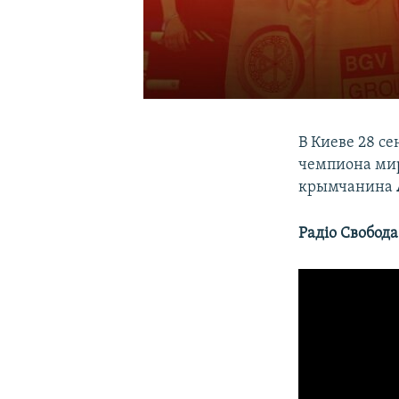
В Киеве 28 с
чемпиона мир
крымчанина
Радіо Свобод