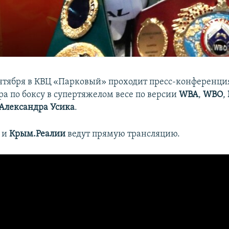
ентября в КВЦ «Парковый» проходит пресс-конференци
а по боксу в супертяжелом весе по версии
WBA
,
WBO
,
Александра Усика
.
а
и
Крым.Реалии
ведут прямую трансляцию.