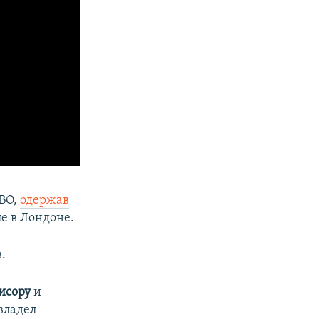
IBO,
одержав
е в Лондоне.
.
исору
и
авладел