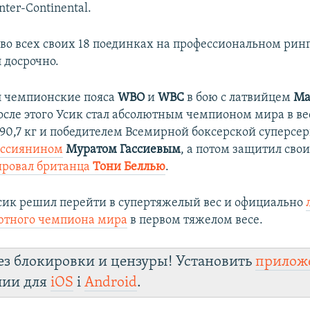
ter-Continental.
во всех своих 18 поединках на профессиональном ринге
 досрочно.
л чемпионские пояса
WBO
и
WBC
в бою с латвийцем
Ма
после этого Усик стал абсолютным чемпионом мира в в
 90,7 кг и победителем Всемирной боксерской суперсе
оссиянином
Муратом Гассиевым
, а потом защитил свои
ировал британца
Тони Беллью
.​
Усик решил перейти в супертяжелый вес и официально
ютного чемпиона мира
в первом тяжелом весе.
ез блокировки и цензуры! Установить
прилож
лии для
iOS
і
Android
.