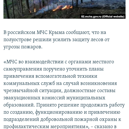
ПРИСОЕДИНЯЙТЕСЬ!
ПОБЕДИТЕЛЕЙ НЕ СУДЯТ?
КРЫМ.НЕПОКОРЕННЫЙ
ELIFBE
В российском МЧС Крыма сообщают, что на
УКРАИНСКАЯ ПРОБЛЕМА КРЫМА
полуострове решили усилить защиту лесов от
Все сайты RFE/RL
угрозы пожаров.
«МЧС во взаимодействии с органами местного
самоуправления поручено уточнить планы
привлечения вспомогательной техники
коммунальных служб на случай возникновения
чрезвычайной ситуации, должностные составы
эвакуационных комиссий муниципальных
образований. Принято решение продолжать работу
по созданию, функционированию и привлечению
подразделений добровольной пожарной охраны к
профилактическим мероприятиям», – сказано в