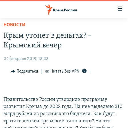
Доступность
ссылки
Вернуться
НОВОСТИ
к
НОВОСТИ
Крым утонет в деньгах? –
основному
СПЕЦПРОЕКТЫ
содержанию
Крымский вечер
ВОДА
Вернутся
ГРУЗ 200
к
04 февраля 2019, 18:28
ИСТОРИЯ
КАРТА ВОЕННЫХ ОБЪЕКТОВ КРЫМА
главной
ЕЩЕ
Поделиться
Читать без VPN
11 ЛЕТ ОККУПАЦИИ КРЫМА. 11 ИСТОРИЙ СОПРОТИВЛЕНИЯ
навигации
Вернутся
РАДІО СВОБОДА
ИНТЕРАКТИВ
к
КАК ОБОЙТИ БЛОКИРОВКУ
ИНФОГРАФИКА
поиску
Правительство России утвердило программу
ТЕЛЕПРОЕКТ КРЫМ.РЕАЛИИ
развития Крыма до 2022 года. На нее выделено 310
Українською
СОВЕТЫ ПРАВОЗАЩИТНИКОВ
млрд рублей из российского бюджета. Как будут
Qırımtatar
тратить деньги крымские чиновники? На что
ПРОПАВШИЕ БЕЗ ВЕСТИ