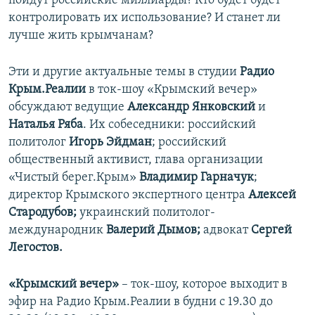
пойдут российские миллиарды? Кто будет будет
ПРИСОЕДИНЯЙТЕСЬ!
ПОБЕДИТЕЛЕЙ НЕ СУДЯТ?
контролировать их использование? И станет ли
лучше жить крымчанам?
КРЫМ.НЕПОКОРЕННЫЙ
ELIFBE
Эти и другие актуальные темы в студии
Радио
Крым.Реалии
в ток-шоу «Крымский вечер»
УКРАИНСКАЯ ПРОБЛЕМА КРЫМА
обсуждают ведущие
Александр Янковский
и
Все сайты RFE/RL
Наталья Ряба
. Их собеседники: российский
политолог
Игорь Эйдман
; российский
общественный активист, глава организации
«Чистый берег.Крым»
Владимир Гарначук
;
директор Крымского экспертного центра
Алексей
Стародубов;
украинский политолог-
международник
Валерий Дымов;
адвокат
Сергей
Легостов.
«Крымский вечер»
– ток-шоу, которое выходит в
эфир на Радио Крым.Реалии в будни с 19.30 до