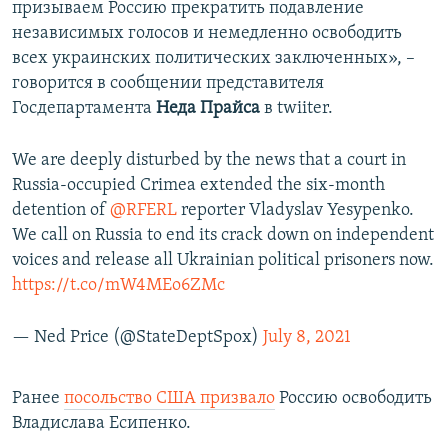
призываем Россию прекратить подавление
независимых голосов и немедленно освободить
всех украинских политических заключенных», –
говорится в сообщении представителя
Госдепартамента
Неда Прайса
в twiiter.
We are deeply disturbed by the news that a court in
Russia-occupied Crimea extended the six-month
detention of
@RFERL
reporter Vladyslav Yesypenko.
We call on Russia to end its crack down on independent
voices and release all Ukrainian political prisoners now.
https://t.co/mW4MEo6ZMc
— Ned Price (@StateDeptSpox)
July 8, 2021
Ранее
посольство США призвало
Россию освободить
Владислава Есипенко.