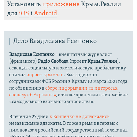
Установить
приложение
Крым.Реалии
для
iOS
і
Android
.
Дело Владислава Есипенко
Владислав Есипенко
– внештатный журналист
(фрилансер)
Радіо Свобода
(проект
Крым.Реалии
),
освещал социальную и экологическую проблематику,
снимал
опросы крымчан
. Был задержан
сотрудниками ФСБ России в Крыму 10 марта 2021 года
по обвинению в
сборе информации «в интересах
спецслужб Украины»
, а также хранении в автомобиле
«самодельного взрывного устройства».
В течение 27 дней
к Есипенко не допускались
независимые адвокаты. В то же время интервью с
ним показал российский государственный телеканал
«Крым 24»: на видео, опубликованном на сайте