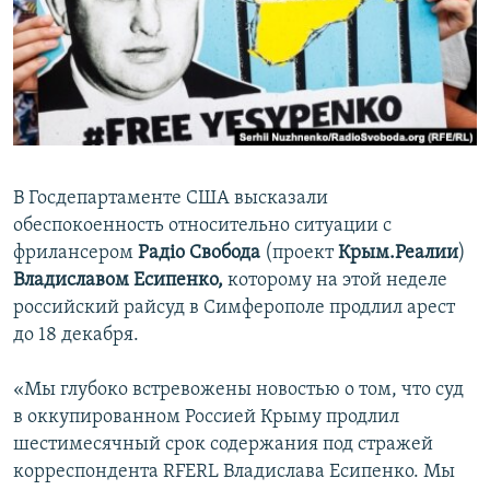
ПРИСОЕДИНЯЙТЕСЬ!
ПОБЕДИТЕЛЕЙ НЕ СУДЯТ?
КРЫМ.НЕПОКОРЕННЫЙ
ELIFBE
УКРАИНСКАЯ ПРОБЛЕМА КРЫМА
Все сайты RFE/RL
В Госдепартаменте США высказали
обеспокоенность относительно ситуации с
фрилансером
Радіо Свобода
(проект
Крым.Реалии
)
Владиславом Есипенко,
которому на этой неделе
российский райсуд в Симферополе продлил арест
до 18 декабря.
«Мы глубоко встревожены новостью о том, что суд
в оккупированном Россией Крыму продлил
шестимесячный срок содержания под стражей
корреспондента RFERL Владислава Есипенко. Мы