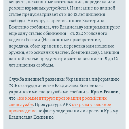
веществ, незаконные изготовление, переделка или
ремонт взрывных устройств). Наказание по данной
статье предусматривает от 8 до 12 лет лишения
свободы. Но супруга арестованного Екатерина
Есипенко сообщила, что Владиславу инкриминируют
еще одну статью обвинения – ст. 222 Уголовного
кодекса России (Незаконные приобретение,
передача, сбыт, хранение, перевозка или ношение
оружия, его основных частей, боеприпасов). Санкция
данной статьи предусматривает наказание от 5 до 12
лет лишения свободы.
Служба внешней разведки Украины на информацию
ФСБ о сотрудничестве Владислава Есипенко с
украинскими спецслужбами сообщила
Крым.Реалии
,
что
«не комментирует провокации российских
спецслужб»
. Прокуратура АРК
открыла уголовное
производство
по факту задержания и ареста в Крыму
Владислава Есипенко.