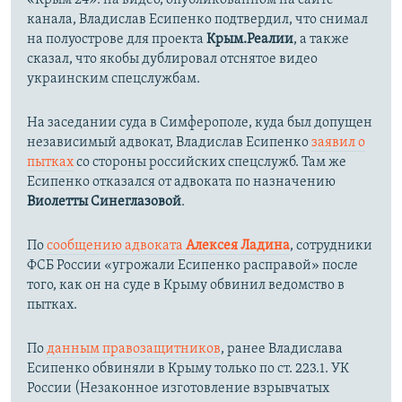
канала, Владислав Есипенко подтвердил, что снимал
на полуострове для проекта
Крым.Реалии
, а также
сказал, что якобы дублировал отснятое видео
украинским спецслужбам.
На заседании суда в Симферополе, куда был допущен
независимый адвокат, Владислав Есипенко
заявил о
пытках
со стороны российских спецслужб. Там же
Есипенко отказался от адвоката по назначению
Виолетты Синеглазовой
.
По
сообщению адвоката
Алексея Ладина
, сотрудники
ФСБ России «угрожали Есипенко расправой» после
того, как он на суде в Крыму обвинил ведомство в
пытках.
По
данным правозащитников
, ранее Владислава
Есипенко обвиняли в Крыму только по ст. 223.1. УК
России (Незаконное изготовление взрывчатых