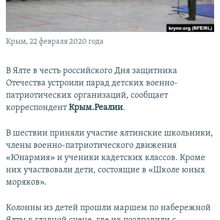
ПРИСОЕДИНЯЙТЕСЬ!
ПОБЕДИТЕЛЕЙ НЕ СУДЯТ?
КРЫМ.НЕПОКОРЕННЫЙ
Крым, 22 февраля 2020 года
ELIFBE
УКРАИНСКАЯ ПРОБЛЕМА КРЫМА
В Ялте в честь российского Дня защитника
Все сайты RFE/RL
Отечества устроили парад детских военно-
патриотических организаций, сообщает
корреспондент
Крым.Реалии
.
В шествии приняли участие ялтинские школьники,
члены военно-патриотического движения
«Юнармия» и ученики кадетских классов. Кроме
них участвовали дети, состоящие в «Школе юных
моряков».
Колонны из детей прошли маршем по набережной