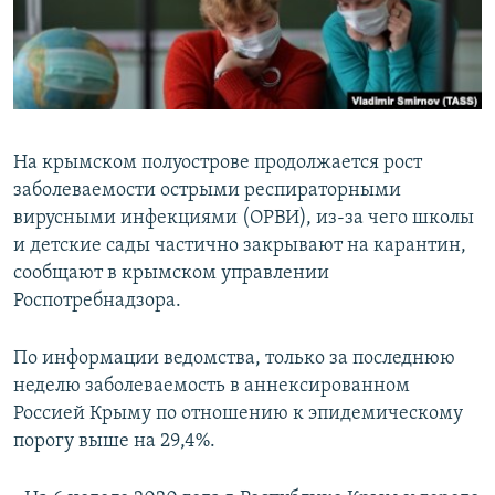
ПРИСОЕДИНЯЙТЕСЬ!
ПОБЕДИТЕЛЕЙ НЕ СУДЯТ?
КРЫМ.НЕПОКОРЕННЫЙ
ELIFBE
УКРАИНСКАЯ ПРОБЛЕМА КРЫМА
На крымском полуострове продолжается рост
Все сайты RFE/RL
заболеваемости острыми респираторными
вирусными инфекциями (ОРВИ), из-за чего школы
и детские сады частично закрывают на карантин,
сообщают в крымском управлении
Роспотребнадзора.
По информации ведомства, только за последнюю
неделю заболеваемость в аннексированном
Россией Крыму по отношению к эпидемическому
порогу выше на 29,4%.