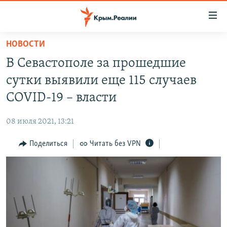
Доступность
ссылки
Вернуться
НОВОСТИ
к
НОВОСТИ
В Севастополе за прошедшие
основному
СПЕЦПРОЕКТЫ
содержанию
сутки выявили еще 115 случаев
ВОДА
Вернутся
ГРУЗ 200
COVID-19 – власти
к
ИСТОРИЯ
КАРТА ВОЕННЫХ ОБЪЕКТОВ КРЫМА
главной
08 июля 2021, 13:21
ЕЩЕ
11 ЛЕТ ОККУПАЦИИ КРЫМА. 11 ИСТОРИЙ СОПРОТИВЛЕНИЯ
навигации
Вернутся
Поделиться
Читать без VPN
РАДІО СВОБОДА
ИНТЕРАКТИВ
к
КАК ОБОЙТИ БЛОКИРОВКУ
ИНФОГРАФИКА
поиску
ТЕЛЕПРОЕКТ КРЫМ.РЕАЛИИ
Українською
СОВЕТЫ ПРАВОЗАЩИТНИКОВ
Qırımtatar
ПРОПАВШИЕ БЕЗ ВЕСТИ