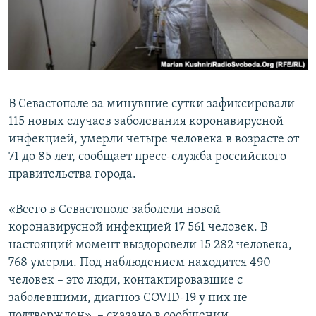
ПРИСОЕДИНЯЙТЕСЬ!
ПОБЕДИТЕЛЕЙ НЕ СУДЯТ?
КРЫМ.НЕПОКОРЕННЫЙ
ELIFBE
УКРАИНСКАЯ ПРОБЛЕМА КРЫМА
В Севастополе за минувшие сутки зафиксировали
Все сайты RFE/RL
115 новых случаев заболевания коронавирусной
инфекцией, умерли четыре человека в возрасте от
71 до 85 лет, сообщает пресс-служба российского
правительства города.
«Всего в Севастополе заболели новой
коронавирусной инфекцией 17 561 человек. В
настоящий момент выздоровели 15 282 человека,
768 умерли. Под наблюдением находится 490
человек – это люди, контактировавшие с
заболевшими, диагноз COVID-19 у них не
подтвержден», – сказано в сообщении.