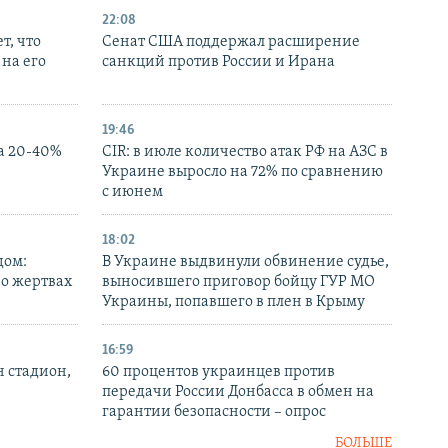
22:08
т, что
Сенат США поддержал расширение
на его
санкций против России и Ирана
19:46
а 20-40%
CIR: в июле количество атак РФ на АЗС в
Украине выросло на 72% по сравнению
с июнем
18:02
дом:
В Украине выдвинули обвинение судье,
 о жертвах
выносившего приговор бойцу ГУР МО
Украины, попавшего в плен в Крыму
16:59
н стадион,
60 процентов украинцев против
передачи России Донбасса в обмен на
гарантии безопасности – опрос
БОЛЬШЕ