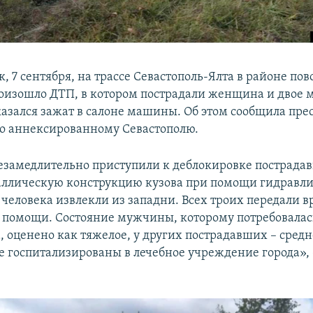
, 7 сентября, на трассе Севастополь-Ялта в районе пов
оизошло ДТП, в котором пострадали женщина и двое 
казался зажат в салоне машины. Об этом сообщила пре
о аннексированному Севастополю.
езамедлительно приступили к деблокировке пострадав
аллическую конструкцию кузова при помощи гидравли
 человека извлекли из западни. Всех троих передали 
помощи. Состояние мужчины, которому потребовалас
, оценено как тяжелое, у других пострадавших – средн
 госпитализированы в лечебное учреждение города», –