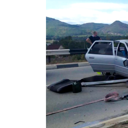
ПОБЕДИТЕЛЕЙ НЕ СУДЯТ?
КРЫМ.НЕПОКОРЕННЫЙ
ELIFBE
УКРАИНСКАЯ ПРОБЛЕМА КРЫМА