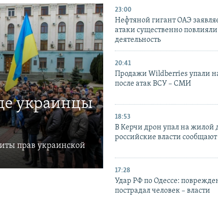
23:00
Нефтяной гигант ОАЭ заявляе
атаки существенно повлияли 
деятельность
20:41
Продажи Wildberries упали н
после атак ВСУ – СМИ
где украинцы
18:53
В Керчи дрон упал на жилой 
российские власти сообщают
щиты прав украинской
17:28
Удар РФ по Одессе: поврежде
пострадал человек – власти