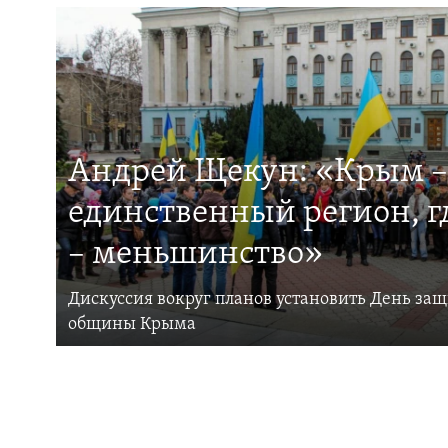
Андрей Щекун: «Крым –
единственный регион, 
– меньшинство»
Дискуссия вокруг планов установить День за
общины Крыма