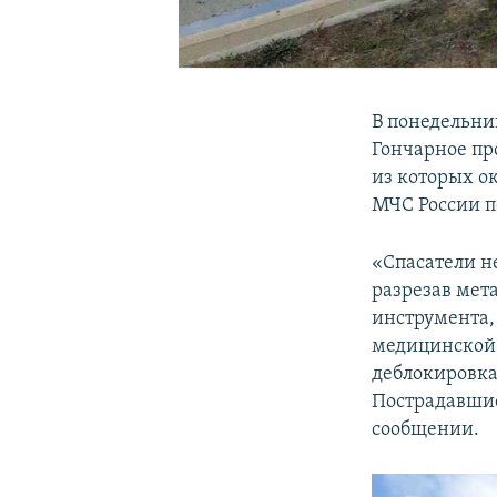
В понедельник
Гончарное пр
из которых о
МЧС России п
«Спасатели н
разрезав мет
инструмента,
медицинской 
деблокировка
Пострадавшие
сообщении.