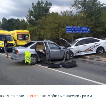
даком со склона
упал
автомобиль с пассажирами.