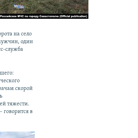
орота на село
мужчин, один
сс-служба
шего:
ческого
врачам скорой
ь
ей тяжести.
 говорится в