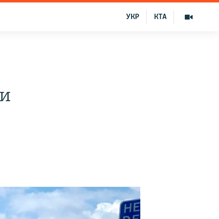
УКР
КТА
ри