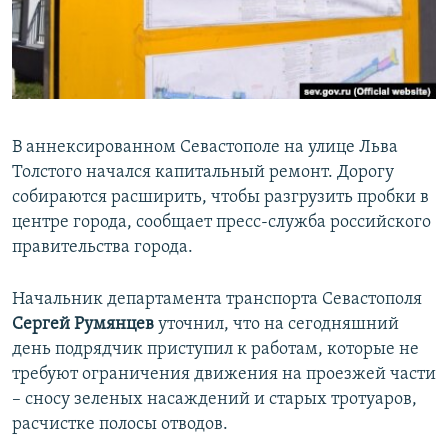
ПРИСОЕДИНЯЙТЕСЬ!
ПОБЕДИТЕЛЕЙ НЕ СУДЯТ?
КРЫМ.НЕПОКОРЕННЫЙ
ELIFBE
УКРАИНСКАЯ ПРОБЛЕМА КРЫМА
В аннексированном Севастополе на улице Льва
Все сайты RFE/RL
Толстого начался капитальный ремонт. Дорогу
собираются расширить, чтобы разгрузить пробки в
центре города, сообщает пресс-служба российского
правительства города.
Начальник департамента транспорта Севастополя
Сергей Румянцев
уточнил, что на сегодняшний
день подрядчик приступил к работам, которые не
требуют ограничения движения на проезжей части
– сносу зеленых насаждений и старых тротуаров,
расчистке полосы отводов.