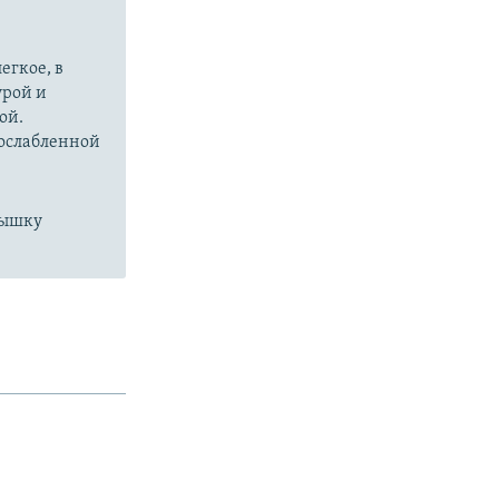
px
width
егкое, в
урой и
ой.
 ослабленной
пышку