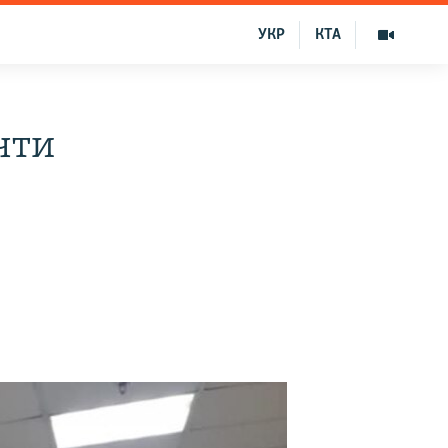
УКР
КТА
чти