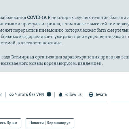
1080p
 заболевания
COVID-19
. В некоторых случаях течение болезни л
имптомами простуды и гриппа, в том числе с высокой температ
может перерасти в пневмонию, которая может быть смертельн
 больных выздоравливает; умирают преимущественно люди с
стемой, в частности пожилые.
20 года Всемирная организация здравоохранения признала вс
, вызываемого новым коронавирусом, пандемией.
ся
Читать без VPN
Follow us
Печать
есь Крым
Новости | Коронавирус