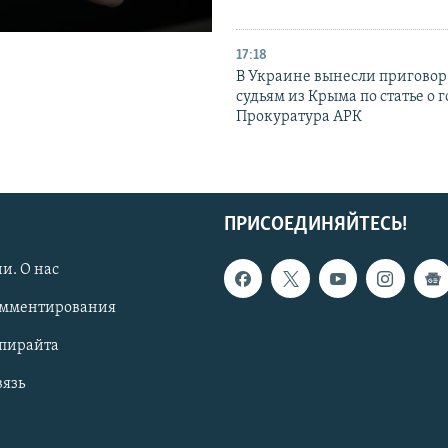
17:18
В Украине вынесли приговор
судьям из Крыма по статье о 
Прокуратура АРК
ПРИСОЕДИНЯЙТЕСЬ!
и. О нас
омментирования
опирайта
вязь