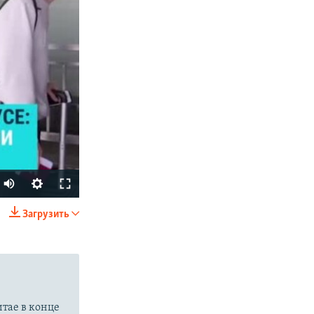
Auto
270p
Загрузить
SHARE
360p
404p
1080p
итае в конце