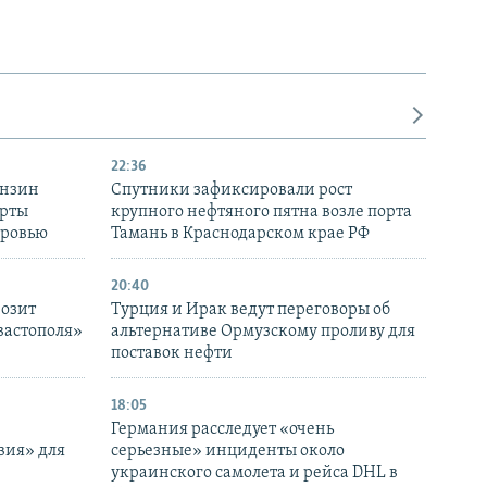
22:36
ензин
Спутники зафиксировали рост
ерты
крупного нефтяного пятна возле порта
оровью
Тамань в Краснодарском крае РФ
20:40
розит
Турция и Ирак ведут переговоры об
вастополя»
альтернативе Ормузскому проливу для
поставок нефти
18:05
Германия расследует «очень
вия» для
серьезные» инциденты около
украинского самолета и рейса DHL в