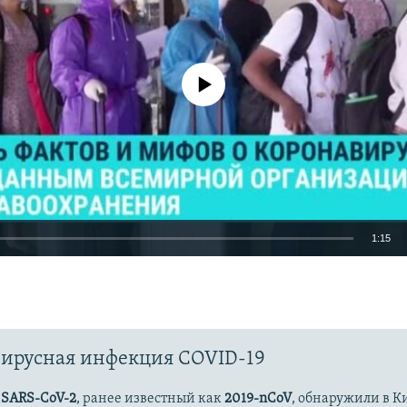
No media source currently available
1:15
EMBED
ирусная инфекция COVID-19
Auto
270p
360p
404p
с
SARS-CoV-2
, ранее известный как
2019-nCoV
, обнаружили в К