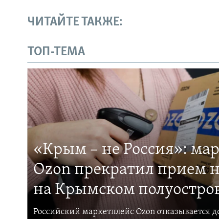
ЧИТАЙТЕ ТАКЖЕ:
ТОП-ТЕМА
«Крым – не Россия»: ма
Ozon прекратил прием н
на Крымском полуостро
Российский маркетплейс Ozon отказывается до