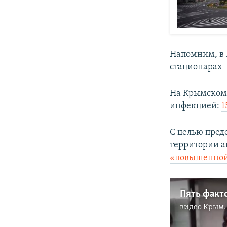
Напомним, в
стационарах ‒
На Крымском 
инфекцией:
1
С целью пред
территории а
«повышенной 
Пять факто
видео
Крым.