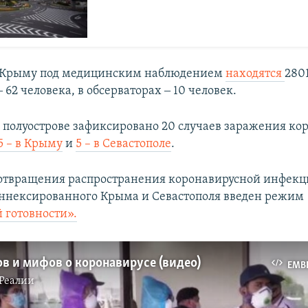
 Крыму под медицинским наблюдением
находятся
2801
 62 человека, в обсерваторах ‒ 10 человек.
полуострове зафиксировано 20 случаев заражения ко
5 – в Крыму
и
5 – в Севастополе
.
отвращения распространения коронавирусной инфекц
ннексированного Крыма и Севастополя введен режим
готовности».
в и мифов о коронавирусе (видео)
EMB
Реалии