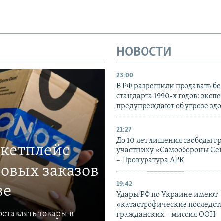
НОВОСТИ
23:00
В РФ разрешили продавать б
стандарта 1990-х годов: эксп
предупреждают об угрозе зд
21:27
До 10 лет лишения свободы г
ркетплейс
участнику «Самообороны Се
– Прокуратура АРК
овых заказов
19:42
ве
Удары РФ по Украине имеют
«катастрофические последст
ставлять товары в
гражданских – миссия ООН