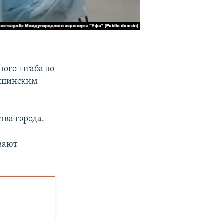
ного штаба по
дицинским
тва города.
вают