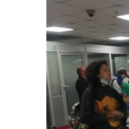
ПОБЕДИТЕЛЕЙ НЕ СУДЯТ?
КРЫМ.НЕПОКОРЕННЫЙ
ELIFBE
УКРАИНСКАЯ ПРОБЛЕМА КРЫМА