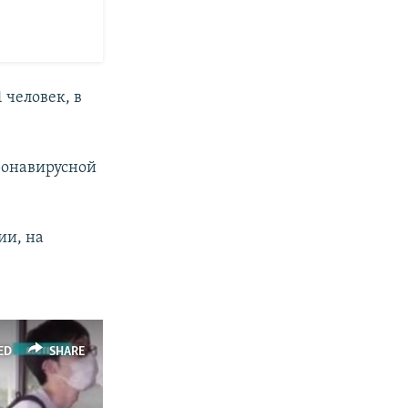
 человек, в
ронавирусной
ии, на
ED
SHARE