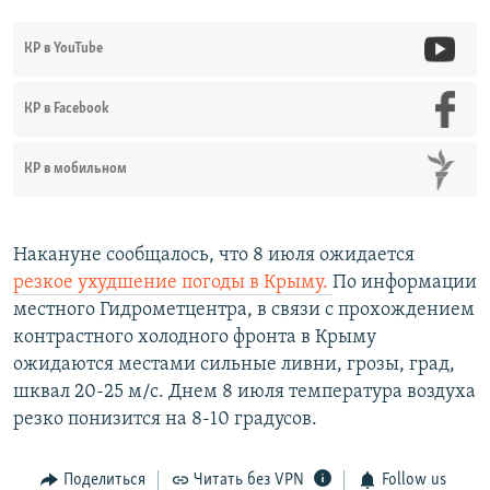
й
д
д
КР в YouTube
КР в Facebook
КР в мобильном
Накануне сообщалось, что 8 июля ожидается
резкое ухудшение погоды в Крыму.
По информации
местного Гидрометцентра, в связи с прохождением
контрастного холодного фронта в Крыму
ожидаются местами сильные ливни, грозы, град,
шквал 20-25 м/с. Днем 8 июля температура воздуха
резко понизится на 8-10 градусов.
Поделиться
Читать без VPN
Follow us