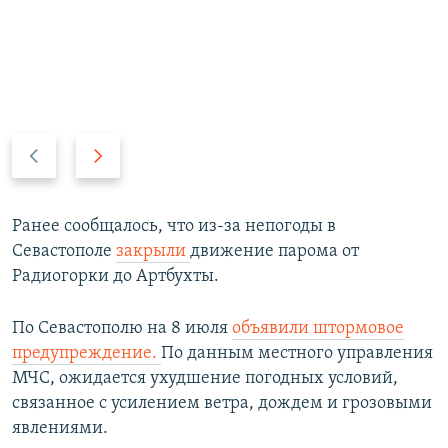
П
С
р
л
е
е
д
д
Ранее сообщалось, что из-за непогоды в
ы
у
Севастополе
закрыли
движение парома от
д
ю
Радиогорки до Артбухты.
у
щ
щ
и
По Севастополю на 8 июля
объявили штормовое
и
й
предупреждение.
По данным местного управления
й
с
МЧС, ожидается ухудшение погодных условий,
с
л
связанное с усилением ветра, дождем и грозовыми
л
а
явлениями.
а
й