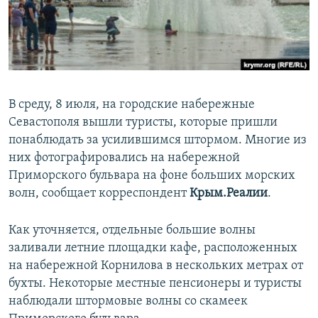
ПРИСОЕДИНЯЙТЕСЬ!
ПОБЕДИТЕЛЕЙ НЕ СУДЯТ?
КРЫМ.НЕПОКОРЕННЫЙ
ELIFBE
УКРАИНСКАЯ ПРОБЛЕМА КРЫМА
В среду, 8 июля, на городские набережные
Все сайты RFE/RL
Севастополя вышли туристы, которые пришли
понаблюдать за усилившимся штормом. Многие из
них фотографировались на набережной
Приморского бульвара на фоне больших морских
волн, сообщает корреспондент
Крым.Реалии
.
Как уточняется, отдельные большие волны
заливали летние площадки кафе, расположенных
на набережной Корнилова в нескольких метрах от
бухты. Некоторые местные пенсионеры и туристы
наблюдали штормовые волны со скамеек