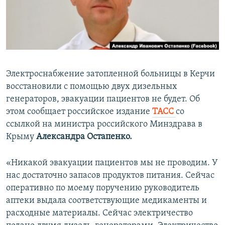
ПРИСОЕДИНЯЙТЕСЬ!
ПОБЕДИТЕЛЕЙ НЕ СУДЯТ?
КРЫМ.НЕПОКОРЕННЫЙ
ELIFBE
УКРАИНСКАЯ ПРОБЛЕМА КРЫМА
Электроснабжение затопленной больницы в Керчи
Все сайты RFE/RL
восстановили с помощью двух дизельных
генераторов, эвакуации пациентов не будет. Об
этом сообщает российское издание
ТАСС
со
ссылкой на министра российского Минздрава в
Крыму
Александра Остапенко.
«Никакой эвакуации пациентов мы не проводим. У
нас достаточно запасов продуктов питания. Сейчас
оперативно по моему поручению руководитель
аптеки выдала соответствующие медикаменты и
расходные материалы. Сейчас электричество