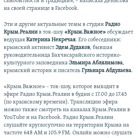
самобытности и традиций», – написала Денисова
на своей странице в Facebook.
Эти и другие актуальные темы в студии
Радио
Крым.Реалии
в ток-шоу
«Крым.Важное»
обсуждает
ведущая
Катерина Некречая
. Его собеседники:
крымский активист
Эдем Дудаков
, бывшая
руководительница Бахчисарайского историко-
культурного заповедника
Эльмира Аблялимова
,
крымский историк и писатель
Гульнара Абдулаева
.
«Крым.Важное» – ток-шоу, которое выходит в
эфире Радио Крым.Реалии в будни с 17.00 до 17.45
(по крымскому времени). Трансляцию эфира
можно также смотреть на каналах Крым.Реалии в
YouTube и на Facebook. Радио Крым.Реалии
слушайте круглосуточно на территории Крыма на
частоте 648 АМ и 105.9 FМ. Онлайн можно слушать