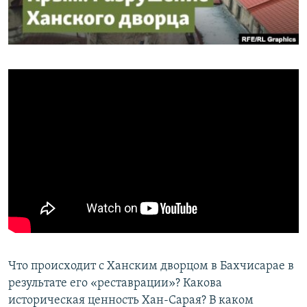
ПРИСОЕДИНЯЙТЕСЬ!
ПОБЕДИТЕЛЕЙ НЕ СУДЯТ?
КРЫМ.НЕПОКОРЕННЫЙ
ELIFBE
УКРАИНСКАЯ ПРОБЛЕМА КРЫМА
Все сайты RFE/RL
Что происходит с Ханским дворцом в Бахчисарае в
результате его «реставрации»? Какова
историческая ценность Хан-Сарая? В каком