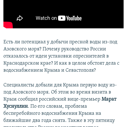
ПРИСОЕДИНЯЙТЕСЬ!
ПОБЕДИТЕЛЕЙ НЕ СУДЯТ?
КРЫМ.НЕПОКОРЕННЫЙ
ELIFBE
УКРАИНСКАЯ ПРОБЛЕМА КРЫМА
Есть ли потенциал у добычи пресной воды из-под
Все сайты RFE/RL
Азовского моря? Почему руководство России
отказалось от идеи установки опреснителей в
Краснодарском крае? И как в целом обстоят дела с
водоснабжением Крыма и Севастополя?
Специалисты добыли для Крыма первую воду из-
под Азовского моря. Об этом во время визита в
Крым сообщил российский вице-премьер
Марат
Хуснуллин
. По его словам, проблема
бесперебойного водоснабжения Крыма на
ближайшие два года снята. Также в эту пятницу