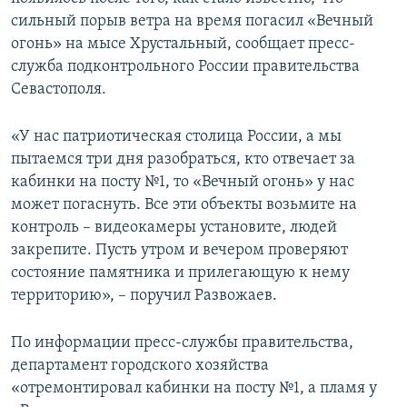
ПРИСОЕДИНЯЙТЕСЬ!
ПОБЕДИТЕЛЕЙ НЕ СУДЯТ?
сильный порыв ветра на время погасил «Вечный
огонь» на мысе Хрустальный, сообщает пресс-
КРЫМ.НЕПОКОРЕННЫЙ
служба подконтрольного России правительства
ELIFBE
Севастополя.
УКРАИНСКАЯ ПРОБЛЕМА КРЫМА
«У нас патриотическая столица России, а мы
Все сайты RFE/RL
пытаемся три дня разобраться, кто отвечает за
кабинки на посту №1, то «Вечный огонь» у нас
может погаснуть. Все эти объекты возьмите на
контроль – видеокамеры установите, людей
закрепите. Пусть утром и вечером проверяют
состояние памятника и прилегающую к нему
территорию», – поручил Развожаев.
По информации пресс-службы правительства,
департамент городского хозяйства
«отремонтировал кабинки на посту №1, а пламя у