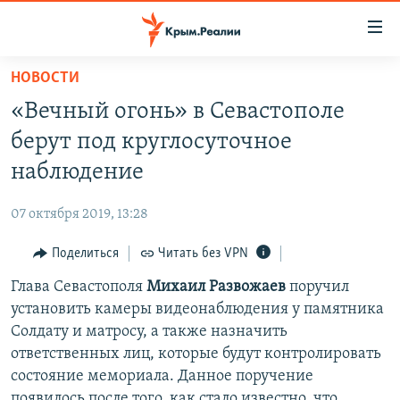
Доступность
ссылки
Вернуться
НОВОСТИ
к
НОВОСТИ
«Вечный огонь» в Севастополе
основному
СПЕЦПРОЕКТЫ
содержанию
берут под круглосуточное
ВОДА
Вернутся
ГРУЗ 200
наблюдение
к
ИСТОРИЯ
КАРТА ВОЕННЫХ ОБЪЕКТОВ КРЫМА
главной
07 октября 2019, 13:28
ЕЩЕ
11 ЛЕТ ОККУПАЦИИ КРЫМА. 11 ИСТОРИЙ СОПРОТИВЛЕНИЯ
навигации
Вернутся
Поделиться
Читать без VPN
РАДІО СВОБОДА
ИНТЕРАКТИВ
к
Глава Севастополя
Михаил Развожаев
поручил
КАК ОБОЙТИ БЛОКИРОВКУ
ИНФОГРАФИКА
поиску
установить камеры видеонаблюдения у памятника
ТЕЛЕПРОЕКТ КРЫМ.РЕАЛИИ
Солдату и матросу, а также назначить
Українською
ответственных лиц, которые будут контролировать
СОВЕТЫ ПРАВОЗАЩИТНИКОВ
Qırımtatar
состояние мемориала. Данное поручение
ПРОПАВШИЕ БЕЗ ВЕСТИ
появилось после того, как стало известно, что