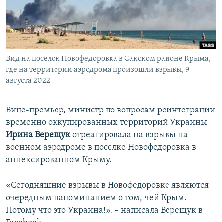
ПРИСОЕДИНЯЙТЕСЬ!
ПОБЕДИТЕЛЕЙ НЕ СУДЯТ?
КРЫМ.НЕПОКОРЕННЫЙ
ELIFBE
Вид на поселок Новофедоровка в Сакском районе Крыма,
УКРАИНСКАЯ ПРОБЛЕМА КРЫМА
где на территории аэродрома произошли взрывы, 9
Все сайты RFE/RL
августа 2022
Вице-премьер, министр по вопросам реинтеграции
временно оккупированных территорий Украины
Ирина Верещук
отреагировала на взрывы на
военном аэродроме в поселке Новофедоровка в
аннексированном Крыму.
«Сегодняшние взрывы в Новофедоровке являются
очередным напоминанием о том, чей Крым.
Потому что это Украина!», – написала Верещук в