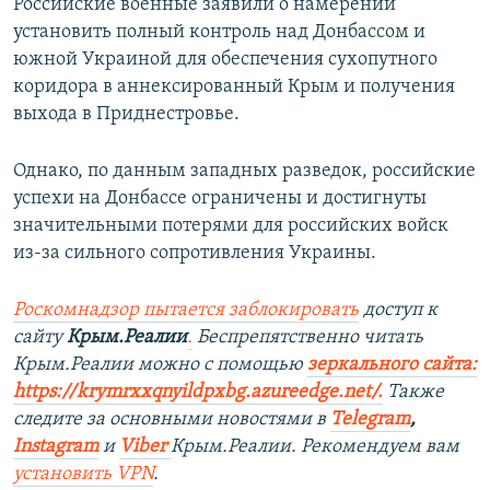
Российские военные заявили о намерении
установить полный контроль над Донбассом и
южной Украиной для обеспечения сухопутного
коридора в аннексированный Крым и получения
выхода в Приднестровье.
Однако, по данным западных разведок, российские
успехи на Донбассе ограничены и достигнуты
значительными потерями для российских войск
из-за сильного сопротивления Украины.
Роскомнадзор пытается заблокировать
доступ к
сайту
Крым.Реалии
.
Беспрепятственно читать
Крым.Реалии можно с помощью
зеркального сайта:
https://krymrxxqnyildpxbg.azureedge.net/
.
Также
следите за основными новостями в
Telegram
,
Instagram
и
Viber
Крым.Реалии. Рекомендуем вам
установить VPN
.