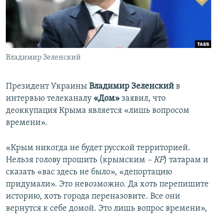
ПРИСОЕДИНЯЙТЕСЬ!
ПОБЕДИТЕЛЕЙ НЕ СУДЯТ?
КРЫМ.НЕПОКОРЕННЫЙ
ELIFBE
Владимир Зеленский
УКРАИНСКАЯ ПРОБЛЕМА КРЫМА
Все сайты RFE/RL
Президент Украины
Владимир Зеленский
в
интервью телеканалу
«Дом»
заявил, что
деоккупация Крыма является «лишь вопросом
времени».
«Крым никогда не будет русской территорией.
Нельзя голову прошить (крымским
– КР
) татарам и
сказать «вас здесь не было», «депортацию
придумали». Это невозможно. Да хоть перепишите
историю, хоть города переназовите. Все они
вернутся к себе домой. Это лишь вопрос времени»,