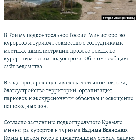
ПРИСОЕДИНЯЙТЕСЬ!
ПОБЕДИТЕЛЕЙ НЕ СУДЯТ?
КРЫМ.НЕПОКОРЕННЫЙ
ELIFBE
В Крыму подконтрольное России Министерство
УКРАИНСКАЯ ПРОБЛЕМА КРЫМА
курортов и туризма совместно с сотрудниками
Все сайты RFE/RL
местных администраций провело рейды по
курортным зонам полуострова. Об этом сообщает
сайт ведомства.
В ходе проверок оценивалось состояние пляжей,
благоустройство территорий, организация
парковок к экскурсионным объектам и освещение
пешеходных зон.
Согласно заявлению подконтрольного Кремлю
министра курортов и туризма
Вадима Волченко
,
Крым в целом готов к предстоящему сезону, однако