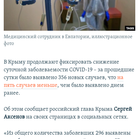
ПРИСОЕДИНЯЙТЕСЬ!
ПОБЕДИТЕЛЕЙ НЕ СУДЯТ?
КРЫМ.НЕПОКОРЕННЫЙ
ELIFBE
Медицинский сотрудник в Евпатории, иллюстрационное
УКРАИНСКАЯ ПРОБЛЕМА КРЫМА
фото
Все сайты RFE/RL
В Крыму продолжают фиксировать снижение
суточной заболеваемости COVID-19 – за прошедшие
сутки было выявлено 356 новых случаев, что
на
пять случаев меньше
, чем было выявлено днем
ранее.
Об этом сообщает российский глава Крыма
Сергей
Аксенов
на своих страницах в социальных сетях.
«Из общего количества заболевших 296 выявлены