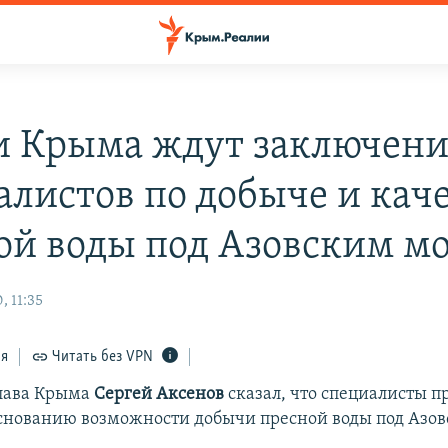
и Крыма ждут заключен
алистов по добыче и кач
ой воды под Азовским м
, 11:35
ся
Читать без VPN
лава Крыма
Сергей Аксенов
сказал, что специалисты п
основанию возможности добычи пресной воды под Азо