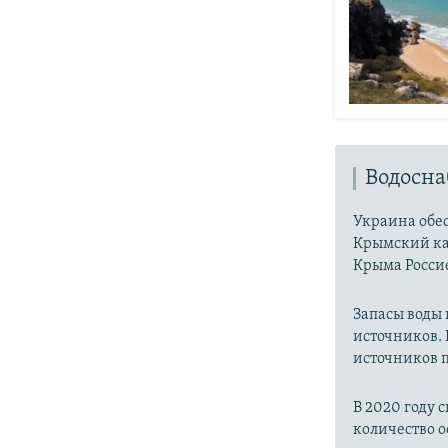
Водосн
Украина обес
Крымский ка
Крыма Россие
Запасы воды
источников. 
источников п
В 2020 году 
количество о