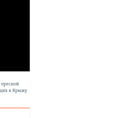
о пресной
щих к Крыму