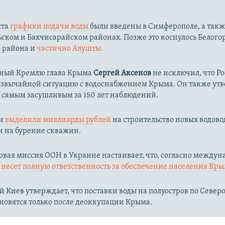
ста
графики подачи воды
были введены в Симферополе, а такж
ком и Бахчисарайском районах. Позже это коснулось Белого
о района и
частично Алушты.
ный Кремлю глава Крыма
Сергей Аксенов
не исключил, что Р
езвычайной ситуацию с водоснабжением Крыма. Он также утв
л самым засушливым за 150 лет наблюдений.​
ии
выделили миллиарды рублей
на строительство новых водово
и на бурение скважин.
вая миссия ООН в Украине настаивает, что, согласно между
несет полную ответственность за обеспечение населения Кры
 Киев утверждает, что поставки воды на полуостров по Севе
новятся только после деоккупации Крыма.