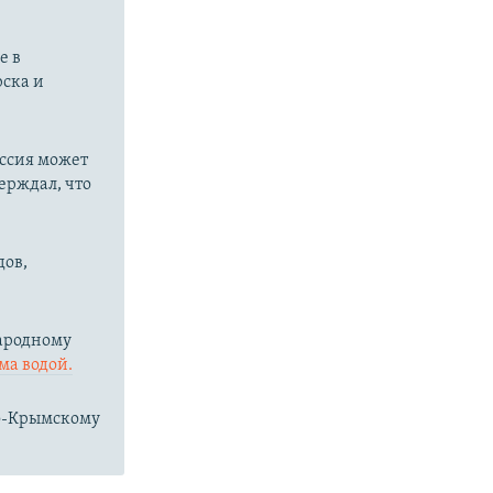
е в
рска и
оссия может
ерждал, что
дов,
народному
ма водой.
ро-Крымскому