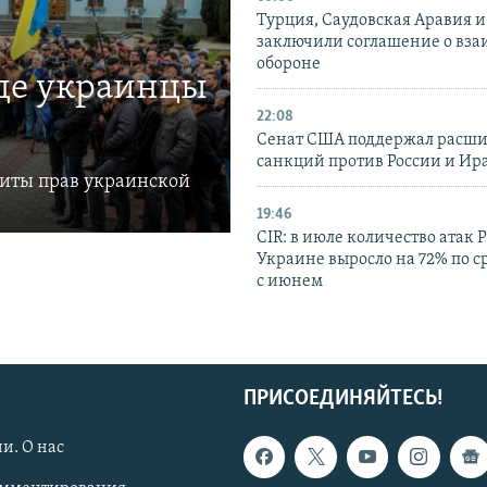
Турция, Саудовская Аравия 
заключили соглашение о вз
обороне
где украинцы
22:08
Сенат США поддержал расш
санкций против России и Ир
щиты прав украинской
19:46
CIR: в июле количество атак 
Украине выросло на 72% по 
с июнем
ПРИСОЕДИНЯЙТЕСЬ!
и. О нас