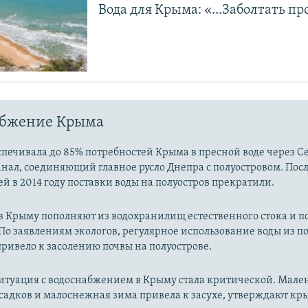
Вода для Крыма: «...Заболтать п
абжение Крыма
печивала до 85% потребностей Крыма в пресной воде через С
нал, соединяющий главное русло Днепра с полуостровом. Пос
й в 2014 году поставки воды на полуостров прекратили.
 в Крыму пополняют из водохранилищ естественного стока и 
По заявлениям экологов, регулярное использование воды из 
ривело к засолению почвы на полуострове.
ситуация с водоснабжением в Крыму стала критической. Мале
садков и малоснежная зима привела к засухе, утверждают к