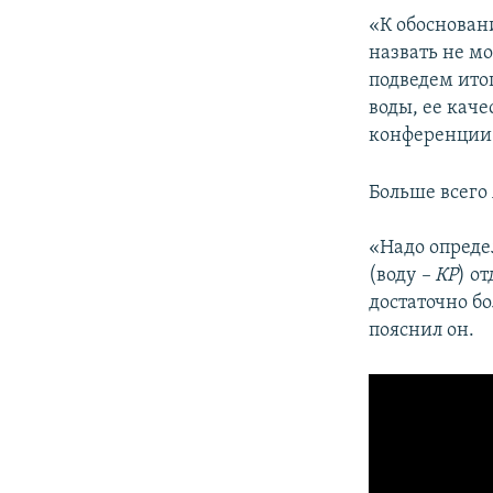
ПОБЕДИТЕЛЕЙ НЕ СУДЯТ?
«К обоснован
КРЫМ.НЕПОКОРЕННЫЙ
назвать не м
подведем ито
ELIFBE
воды, ее каче
УКРАИНСКАЯ ПРОБЛЕМА КРЫМА
конференции 
Больше всего 
«Надо опреде
(воду
– КР
) о
достаточно бо
пояснил он.