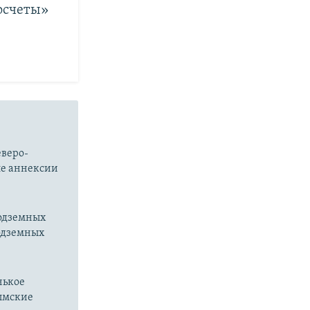
росчеты»
еверо-
ле аннексии
подземных
подземных
нькое
рымские