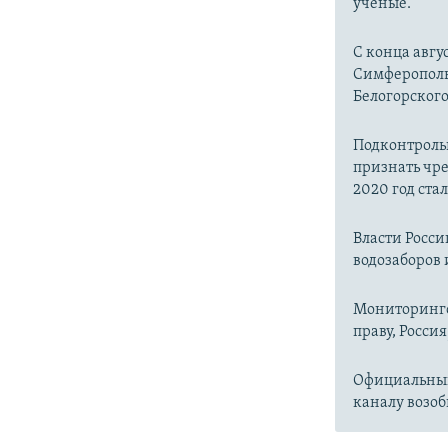
ученые.
С конца авгу
Симферопольс
Белогорског
Подконтроль
признать чр
2020 год ста
Власти Росс
водозаборов 
Мониторинго
праву, Россия
Официальный
каналу возоб