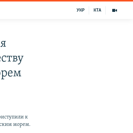
УКР
КТА
ия
еству
орем
риступили к
вским морем.