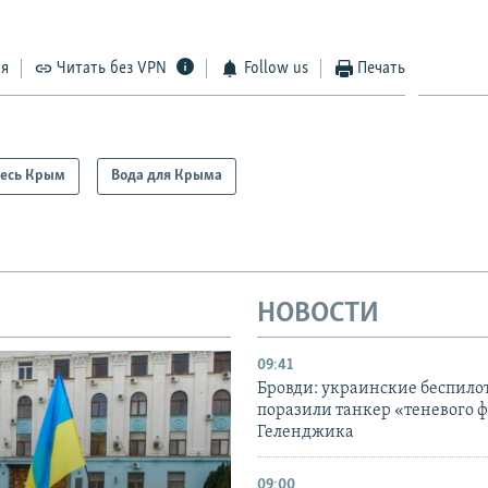
ся
Читать без VPN
Follow us
Печать
есь Крым
Вода для Крыма
НОВОСТИ
09:41
Бровди: украинские беспил
поразили танкер «теневого ф
Геленджика
09:00