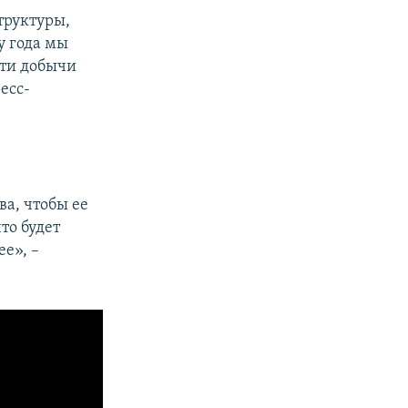
труктуры,
у года мы
сти добычи
есс-
ва, чтобы ее
то будет
е», –