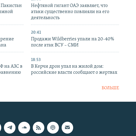
и Пакистан
Нефтяной гигант ОАЭ заявляет, что
аимной
атаки существенно повлияли на его
деятельность
20:41
ирение
Продажи Wildberries упали на 20-40%
ана
после атак ВСУ – СМИ
18:53
РФ на АЗС в
В Керчи дрон упал на жилой дом:
сравнению
российские власти сообщают о жертвах
БОЛЬШЕ