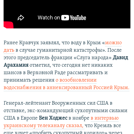
Ранее Кравчук заявлял, что воду в Крым «
можно
дать
в случае гуманитарной катастрофы». После
этого председатель фракции «Слуга народа»
Давид
Арахамия
отметил, что сегодня нет никаких
шансов в Верховной Раде рассматривать и
принимать решения
о возобновлении
водоснабжения в аннексированный Россией Крым.
Генерал-лейтенант Вооруженных сил США в
отставке, экс-командующий сухопутными силами
США в Европе
Бен Ходжес
в ноябре
в интервью
украинскому телеканалу сказал,
что
Кремль все
еще хочет «пробить сухопутный коридор» через