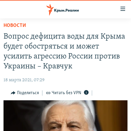
Доступность
ссылки
Вернуться
НОВОСТИ
к
НОВОСТИ
Вопрос дефицита воды для Крыма
основному
СПЕЦПРОЕКТЫ
содержанию
будет обостряться и может
ВОДА
Вернутся
ГРУЗ 200
усилить агрессию России против
к
ИСТОРИЯ
КАРТА ВОЕННЫХ ОБЪЕКТОВ КРЫМА
Украины – Кравчук
главной
ЕЩЕ
11 ЛЕТ ОККУПАЦИИ КРЫМА. 11 ИСТОРИЙ СОПРОТИВЛЕНИЯ
навигации
18 марта 2021, 07:29
Вернутся
РАДІО СВОБОДА
ИНТЕРАКТИВ
к
Поделиться
Читать без VPN
КАК ОБОЙТИ БЛОКИРОВКУ
ИНФОГРАФИКА
поиску
ТЕЛЕПРОЕКТ КРЫМ.РЕАЛИИ
Українською
СОВЕТЫ ПРАВОЗАЩИТНИКОВ
Qırımtatar
ПРОПАВШИЕ БЕЗ ВЕСТИ