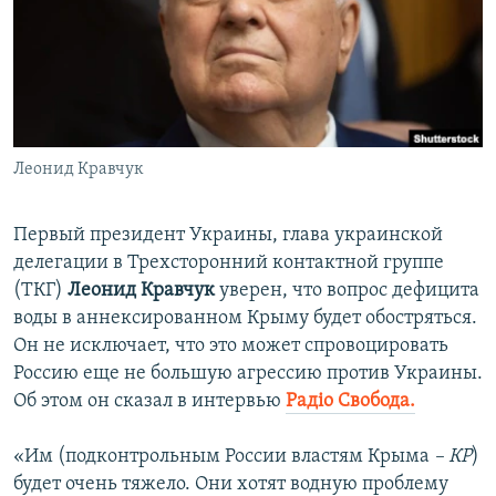
ПРИСОЕДИНЯЙТЕСЬ!
ПОБЕДИТЕЛЕЙ НЕ СУДЯТ?
КРЫМ.НЕПОКОРЕННЫЙ
ELIFBE
УКРАИНСКАЯ ПРОБЛЕМА КРЫМА
Все сайты RFE/RL
Леонид Кравчук
Первый президент Украины, глава украинской
делегации в Трехсторонний контактной группе
(ТКГ)
Леонид Кравчук
уверен, что вопрос дефицита
воды в аннексированном Крыму будет обостряться.
Он не исключает, что это может спровоцировать
Россию еще не большую агрессию против Украины.
Об этом он сказал в интервью
Радіо Свобода.
«Им (подконтрольным России властям Крыма
– КР
)
будет очень тяжело. Они хотят водную проблему