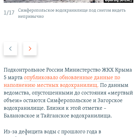
Симферопольское водохранилище под снегом видеть
1/17
непривычно
П
С
р
л
е
е
д
д
Подконтрольное России Министерство ЖКХ Крыма
ы
у
5 марта
опубликовало обновленные данные по
д
ю
наполнению местных водохранилищ.
По данным
у
щ
ведомства, опустошенными до состояния «мертвый
щ
и
объем» остаются Симферопольское и Загорское
и
й
водохранилище. Близки к этой отметке –
й
с
Балановское и Тайганское водохранилища.
с
л
л
а
Из-за дефицита воды с прошлого года в