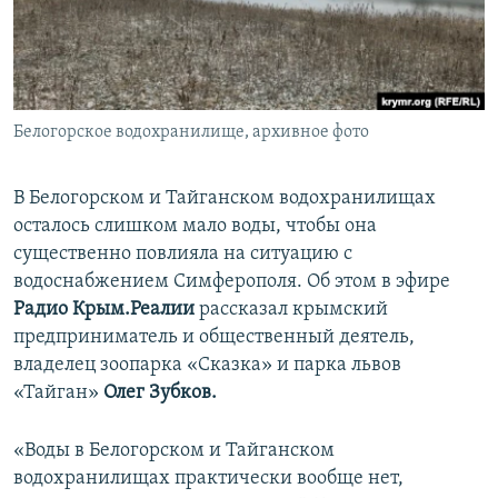
ПРИСОЕДИНЯЙТЕСЬ!
ПОБЕДИТЕЛЕЙ НЕ СУДЯТ?
КРЫМ.НЕПОКОРЕННЫЙ
ELIFBE
Белогорское водохранилище, архивное фото
УКРАИНСКАЯ ПРОБЛЕМА КРЫМА
Все сайты RFE/RL
В Белогорском и Тайганском водохранилищах
осталось слишком мало воды, чтобы она
существенно повлияла на ситуацию с
водоснабжением Симферополя. Об этом в эфире
Радио Крым.Реалии
рассказал крымский
предприниматель и общественный деятель,
владелец зоопарка «Сказка» и парка львов
«Тайган»
Олег Зубков.
«Воды в Белогорском и Тайганском
водохранилищах практически вообще нет,