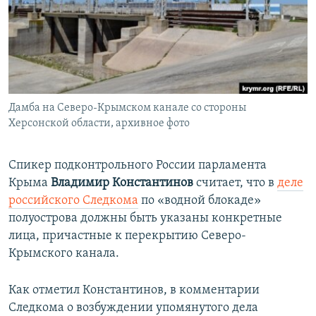
ПРИСОЕДИНЯЙТЕСЬ!
ПОБЕДИТЕЛЕЙ НЕ СУДЯТ?
КРЫМ.НЕПОКОРЕННЫЙ
ELIFBE
УКРАИНСКАЯ ПРОБЛЕМА КРЫМА
Все сайты RFE/RL
Дамба на Северо-Крымском канале со стороны
Херсонской области, архивное фото
Спикер подконтрольного России парламента
Крыма
Владимир Константинов
считает, что в
деле
российского Следкома
по «водной блокаде»
полуострова должны быть указаны конкретные
лица, причастные к перекрытию Северо-
Крымского канала.
Как отметил Константинов, в комментарии
Следкома о возбуждении упомянутого дела