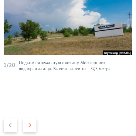
Подъем на земляную плотину Межгорного
1/20
водохранилища. Высота плотины – 37,5 метра
П
С
р
л