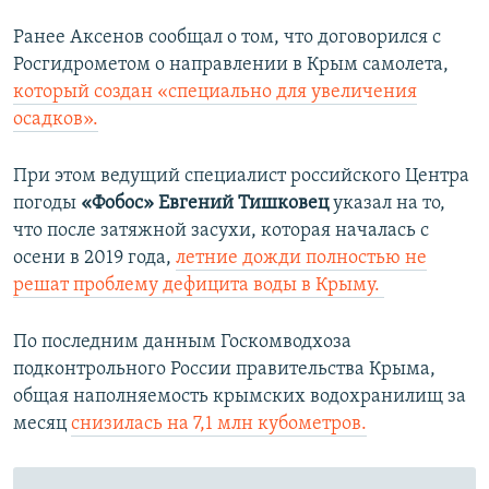
е
е
д
д
Ранее Аксенов сообщал о том, что договорился с
ы
у
Росгидрометом о направлении в Крым самолета,
д
ю
который создан «специально для увеличения
у
щ
осадков».
щ
и
и
й
При этом ведущий специалист российского Центра
й
с
погоды
«Фобос»
Евгений Тишковец
указал на то,
с
л
что после затяжной засухи, которая началась с
л
а
осени в 2019 года,
летние дожди полностью не
а
й
решат проблему дефицита воды в Крыму. ​
й
д
д
По последним данным Госкомводхоза
подконтрольного России правительства Крыма,
общая наполняемость крымских водохранилищ за
месяц
снизилась на 7,1 млн кубометров.