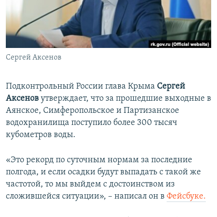
ПРИСОЕДИНЯЙТЕСЬ!
ПОБЕДИТЕЛЕЙ НЕ СУДЯТ?
КРЫМ.НЕПОКОРЕННЫЙ
ELIFBE
Сергей Аксенов
УКРАИНСКАЯ ПРОБЛЕМА КРЫМА
Все сайты RFE/RL
Подконтрольный России глава Крыма
Сергей
Аксенов
утверждает, что за прошедшие выходные в
Аянское, Симферопольское и Партизанское
водохранилища поступило более 300 тысяч
кубометров воды.
«Это рекорд по суточным нормам за последние
полгода, и если осадки будут выпадать с такой же
частотой, то мы выйдем с достоинством из
сложившейся ситуации», – написал он в
Фейсбуке.