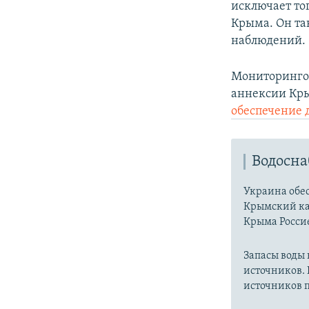
исключает то
Крыма. Он та
наблюдений.​
Мониторингов
аннексии Кры
обеспечение 
Водосн
Украина обес
Крымский ка
Крыма Россие
Запасы воды
источников. 
источников п