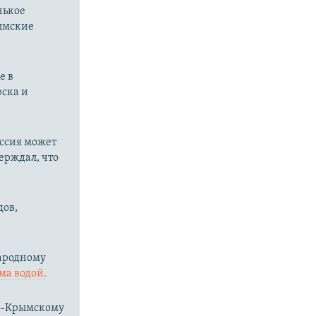
нькое
рымские
е в
рска и
оссия может
ерждал, что
дов,
народному
ма водой.
ро-Крымскому