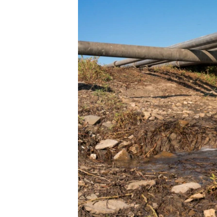
ПОБЕДИТЕЛЕЙ НЕ СУДЯТ?
КРЫМ.НЕПОКОРЕННЫЙ
ELIFBE
УКРАИНСКАЯ ПРОБЛЕМА КРЫМА