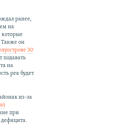
рждал ранее,
ием на
, которые
.
Также он
олуострове 30
т подавать
ета на
сть рек будет
айонах из-за
ап
ение при
 дефицита.