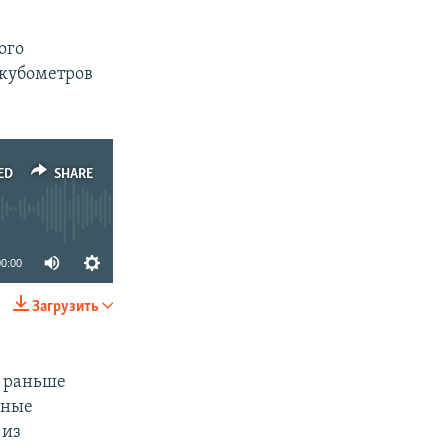
ого
 кубометров
ED
SHARE
00:00
Загрузить
SHARE
и раньше
вные
 из