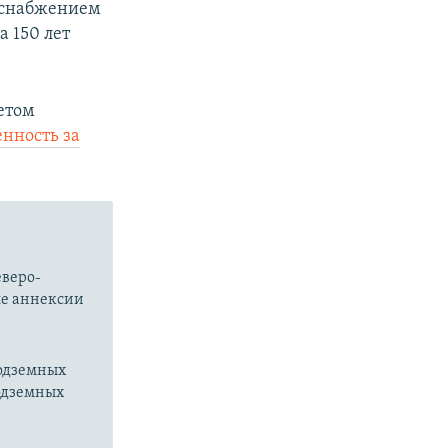
доснабжением
 150 лет
етом
енность за
еверо-
ле аннексии
подземных
подземных