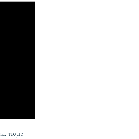
л, что
не