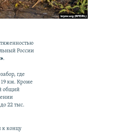
ротяженностью
ольный России
е»
.
забор, где
 19 км. Кроме
й общий
рении
до 22 тыс.
и к концу