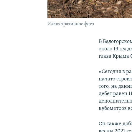
Иллюстративное фото
В Белогорско
около 19 км 
глава Крыма
«Сегодня в р
начато строи
того, на дан
дебет равен 1
дополнительны
кубометров во
Он также доба
весны 2021 го