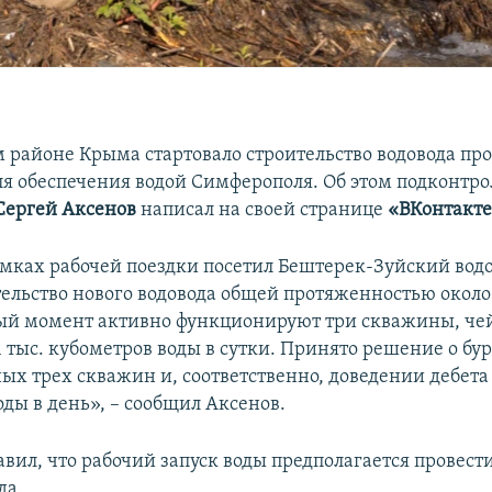
м районе Крыма стартовало строительство водовода п
для обеспечения водой Симферополя. Об этом подконтр
Сергей Аксенов
написал на своей странице
«ВКонтакт
амках рабочей поездки посетил Бештерек-Зуйский водо
тельство нового водовода общей протяженностью около
ный момент активно функционируют три скважины, че
1 тыс. кубометров воды в сутки. Принято решение о бу
х трех скважин и, соответственно, доведении дебета 
ды в день», – сообщил Аксенов.
вил, что рабочий запуск воды предполагается провест
да.