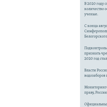
В 2020 году 
количество о
ученые.
С конца авгу
Симферопольс
Белогорског
Подконтроль
признать чр
2020 год ста
Власти Росс
водозаборов 
Мониторинго
праву, Россия
Официальный