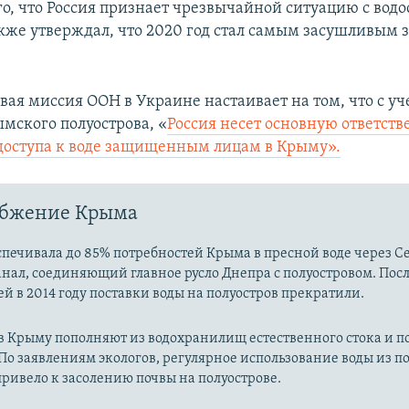
го, что Россия признает чрезвычайной ситуацию с во
кже утверждал, что 2020 год стал самым засушливым за
ая миссия ООН в Украине настаивает на том, что с уч
мского полуострова, «
Россия несет основную ответств
доступа к воде защищенным лицам в Крыму».
абжение Крыма
печивала до 85% потребностей Крыма в пресной воде через С
нал, соединяющий главное русло Днепра с полуостровом. Пос
й в 2014 году поставки воды на полуостров прекратили.
 в Крыму пополняют из водохранилищ естественного стока и 
По заявлениям экологов, регулярное использование воды из 
ривело к засолению почвы на полуострове.