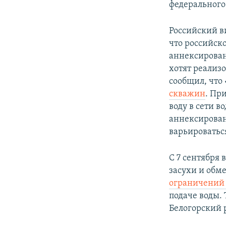
федерального
Российский в
что российск
аннексирован
хотят реализо
сообщил, что
скважин
. Пр
воду в сети 
аннексирован
варьироваться
С 7 сентября
засухи и обм
ограничений 
подаче воды.
Белогорский 