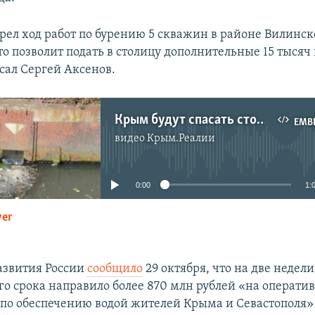
рел ход работ по бурению 5 скважин в районе Вилинск
то позволит подать в столицу дополнительные 15 тысяч
сал Сергей Аксенов.
Крым будут спасать сточными водами | Крымский вечер
EMB
видео
Крым.Реалии
No media source currently available
0:00
1:
yer
EMBED
звития России
сообщило
29 октября, что на две недел
го срока направило более 870 млн рублей «на операти
по обеспечению водой жителей Крыма и Севастополя»