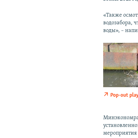
«Также осмот
водозабора, ч
воды», – напи
Pop-out pla
Минэкономра
установленно
мероприятия 