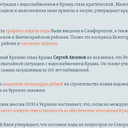
ситуация с водоснабжением в Крыму стала критической. Мале
садков и малоснежная зима привела к засухе, утверждают к
ста
графики подачи воды
были введены в Симферополе, а такж
ком и Бахчисарайском районах. Позже это коснулось Белого
о района и
частично Алушты.
ный Кремлю глава Крыма
Сергей Аксенов
не исключил, что Р
езвычайной ситуацию с водоснабжением Крыма. Он также утв
л самым засушливым за 150 лет наблюдений.​
ии
выделили миллиарды рублей
на строительство новых водово
и на бурение скважин.
вая миссия ООН в Украине настаивает, что, согласно между
несет полную ответственность за обеспечение населения Кры
 Киев утверждает, что поставки воды на полуостров по Севе