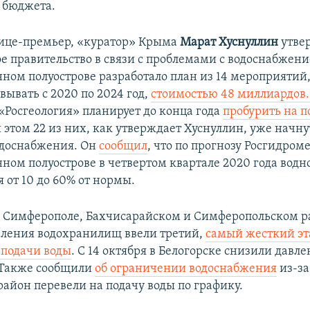
 бюджета.
ице-премьер, «куратор» Крыма
Марат Хуснуллин
утве
ое правительство в связи с проблемами с водоснабжен
ном полуострове разработало план из 14 мероприятий
вывать с 2020 по 2024 год,
стоимостью 48 миллиардов
 «Росгеология» планирует до конца года
пробурить на п
и этом 22 из них, как утверждает Хуснуллин, уже начну
водоснабжения. Он
сообщил
, что по прогнозу Росгидром
ном полуострове в четвертом квартале 2020 года водно
 от 10 до 60% от нормы.
 в Симферополе, Бахчисарайском и Симферопольском р
еления водохранилищ ввели третий,
самый жесткий эт
подачи воды
. С 14 октября в Белогорске снизили давл
 Также сообщили
об ограничении водоснабжения
из-за
район перевели на подачу воды по графику.