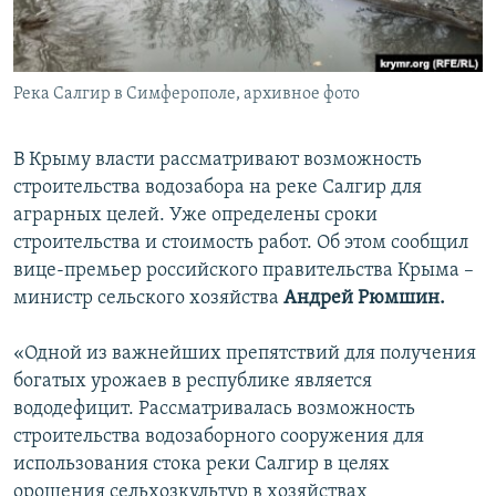
ПРИСОЕДИНЯЙТЕСЬ!
ПОБЕДИТЕЛЕЙ НЕ СУДЯТ?
КРЫМ.НЕПОКОРЕННЫЙ
Река Салгир в Симферополе, архивное фото
ELIFBE
УКРАИНСКАЯ ПРОБЛЕМА КРЫМА
В Крыму власти рассматривают возможность
Все сайты RFE/RL
строительства водозабора на реке Салгир для
аграрных целей. Уже определены сроки
строительства и стоимость работ. Об этом сообщил
вице-премьер российского правительства Крыма –
министр сельского хозяйства
Андрей Рюмшин.
«Одной из важнейших препятствий для получения
богатых урожаев в республике является
вододефицит. Рассматривалась возможность
строительства водозаборного сооружения для
использования стока реки Салгир в целях
орошения сельхозкультур в хозяйствах