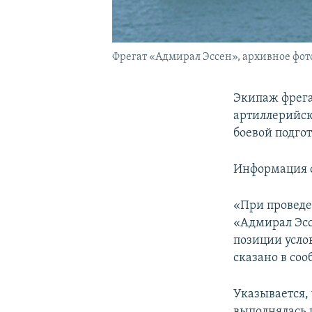
Фрегат «Адмирал Эссен», архивное фот
Экипаж фрега
артиллерийск
боевой подго
Информация о
«При проведе
«Адмирал Эс
позиции усло
сказано в со
Указывается,
выполнялась 