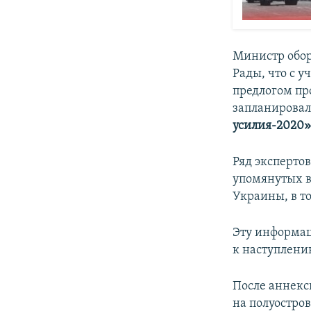
Министр обо
Рады, что с 
предлогом п
запланирова
усилия-2020
Ряд экспертов
упомянутых в
Украины, в т
Эту информ
к наступлен
После аннекс
на полуостро