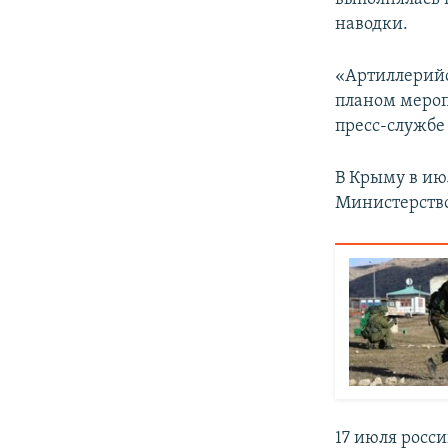
наводки.
«Артиллерийс
планом мероп
пресс-службе
В Крыму в ию
Министерство
17 июля росс