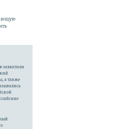
вающую
ить
в захватили
ский
ы, а также
казывались
йской
оссийские
нный
го