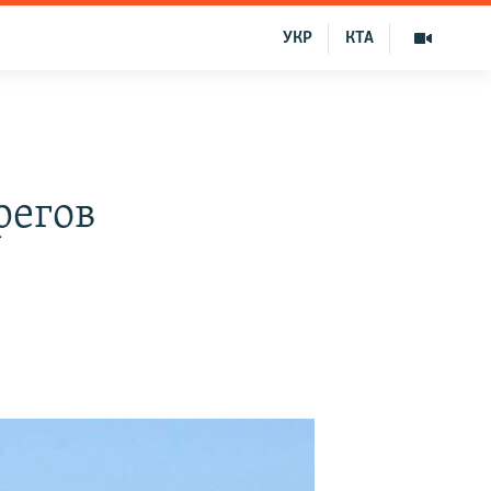
УКР
КТА
регов