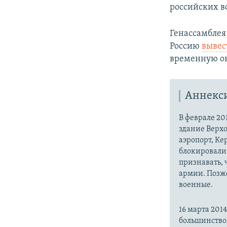
российских 
Генассамблея
Россию
вывес
временную о
Аннекс
В феврале 20
здание Верх
аэропорт, Ке
блокировали 
признавать,
армии. Позже
военные.
16 марта 20
большинство