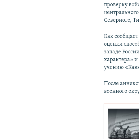
проверку вой
центрального
Северного, Т
Как сообщает
оценки спосо
западе Росси
характера» и
учению «Кавк
После аннекс
военного окру