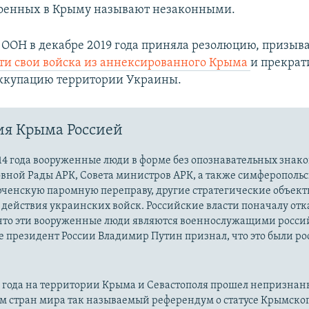
военных в Крыму называют незаконными.
 ООН в декабре 2019 года приняла резолюцию, призы
ти свои войска из аннексированного Крыма
и прекрат
ккупацию территории Украины.
ия Крыма Россией
14 года вооруженные люди в форме без опознавательных знако
овной Рады АРК, Совета министров АРК, а также симферополь
рченскую паромную переправу, другие стратегические объект
действия украинских войск. Российские власти поначалу от
 что эти вооруженные люди являются военнослужащими росси
 президент России Владимир Путин признал, что это были р
14 года на территории Крыма и Севастополя прошел непризна
м стран мира так называемый референдум о статусе Крымско