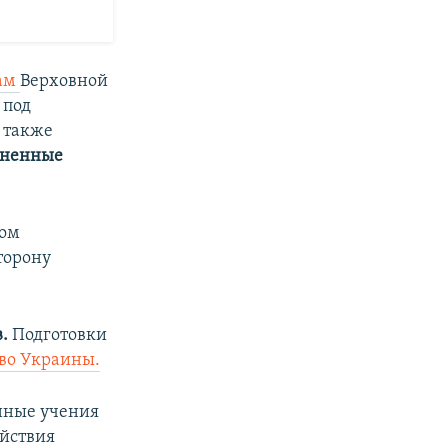
там
Верховной
 под
 также
иненные
гом
торону
в.
Подготовки
тво Украины.
енные учения
ействия