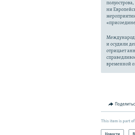
полуострова,
ни Европейск
мероприятии
«присоедине
Международн
и осудили де
отрицает анн
справедливо
временной ок
Поделить
This item is part of
Новости
В