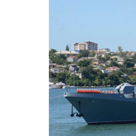
ПОБЕДИТЕЛЕЙ НЕ СУДЯТ?
КРЫМ.НЕПОКОРЕННЫЙ
ELIFBE
УКРАИНСКАЯ ПРОБЛЕМА КРЫМА