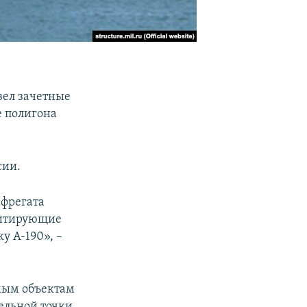
ел зачетные
е полигона
сии.
 фрегата
митирующие
у А-190», –
мым объектам
ельной точки