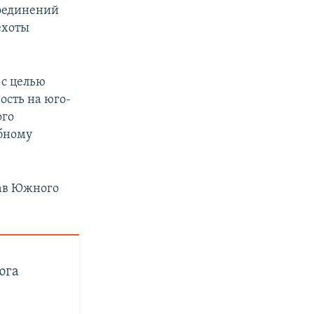
соединений
ехоты
 с целью
ость на юго-
ого
абному
тав Южного
юга