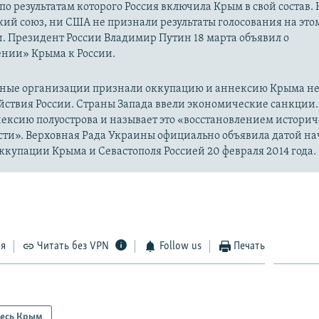
 по результатам которого Россия включила Крым в свой состав.
ий союз, ни США не признали результаты голосования на это
. Президент России Владимир Путин 18 марта объявил о
нии» Крыма к России.
ые организации признали оккупацию и аннексию Крыма н
йствия России. Страны Запада ввели экономические санкции.
ексию полуострова и называет это «восстановлением истори
сти». Верховная Рада Украины официально объявила датой на
купации Крыма и Севастополя Россией 20 февраля 2014 года.
ся
Читать без VPN
Follow us
Печать
есь Крым