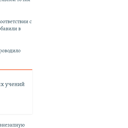
оответствии с
обавили в
роводило
ых учений
 внезапную