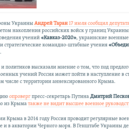
роны Украины
Андрей Таран
17 июля
сообщил депута
учетом накопления российских войск у границ Украины
роведения учений
«Кавказ-2020»
, украинские военные
ли стратегические командно-штабные учения
«Объед
»
.
 и политиков высказали мнение о том, что под предло
оенных учений Россия может пойти в наступление в с
ом числе с территории аннексированного Крыма.
ацию
опроверг
пресс-секретарь Путина
Дмитрий Песко
ию из Крыма
также не видит высшее военное руководс
ии Крыма в 2014 году Россия проводит регулярные во
ве и в акватории Черного моря. В Генштабе Украины д