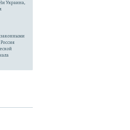
 Ни Украина,
м
езаконными
 Россия
ческой
чала