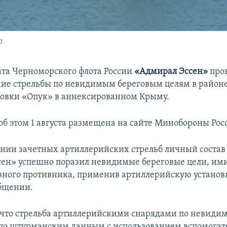
о
та Черноморского флота России
«Адмирал Эссен»
пров
ие стрельбы по невидимым береговым целям в район
товки «Опук» в аннексированном Крыму.
б этом 1 августа размещена на сайте Минобороны Рос
нии зачетных артиллерийских стрельб личный состав
сен» успешно поразил невидимые береговые цели, и
вного противника, применив артиллерийскую установк
общении.
 что стрельба артиллерийскими снарядами по невиди
по штурманским данным с использованием вспомогат