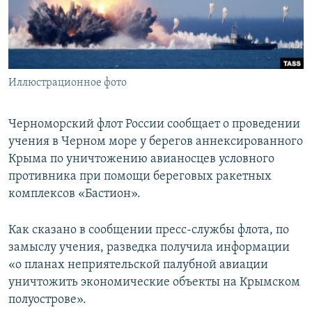
ПРИСОЕДИНЯЙТЕСЬ!
ПОБЕДИТЕЛЕЙ НЕ СУДЯТ?
КРЫМ.НЕПОКОРЕННЫЙ
ELIFBE
Иллюстрационное фото
УКРАИНСКАЯ ПРОБЛЕМА КРЫМА
Все сайты RFE/RL
Черноморский флот России сообщает о проведении
учения в Черном море у берегов аннексированного
Крыма по уничтожению авианосцев условного
противника при помощи береговых ракетных
комплексов «Бастион».
Как сказано в сообщении пресс-службы флота, по
замыслу учения, разведка получила информации
«о планах неприятельской палубной авиации
уничтожить экономические объекты на Крымском
полуострове».