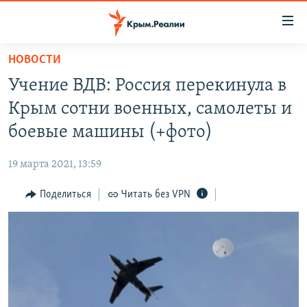
Доступность
ссылки
Вернуться
НОВОСТИ
к
НОВОСТИ
Учение ВДВ: Россия перекинула в
основному
СПЕЦПРОЕКТЫ
содержанию
Крым сотни военных, самолеты и
ВОДА
Вернутся
ГРУЗ 200
боевые машины (+фото)
к
ИСТОРИЯ
КАРТА ВОЕННЫХ ОБЪЕКТОВ КРЫМА
главной
19 марта 2021, 13:59
ЕЩЕ
11 ЛЕТ ОККУПАЦИИ КРЫМА. 11 ИСТОРИЙ СОПРОТИВЛЕНИЯ
навигации
Вернутся
Поделиться
Читать без VPN
РАДІО СВОБОДА
ИНТЕРАКТИВ
к
КАК ОБОЙТИ БЛОКИРОВКУ
ИНФОГРАФИКА
поиску
ТЕЛЕПРОЕКТ КРЫМ.РЕАЛИИ
Українською
СОВЕТЫ ПРАВОЗАЩИТНИКОВ
Qırımtatar
ПРОПАВШИЕ БЕЗ ВЕСТИ