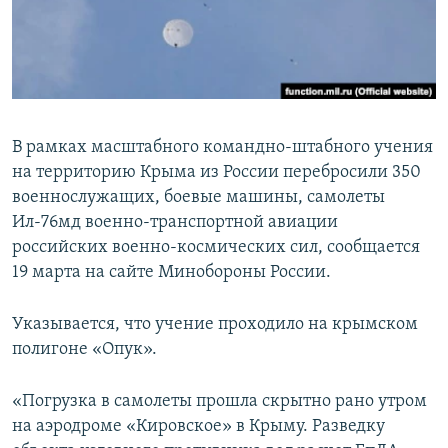
ПРИСОЕДИНЯЙТЕСЬ!
ПОБЕДИТЕЛЕЙ НЕ СУДЯТ?
КРЫМ.НЕПОКОРЕННЫЙ
ELIFBE
УКРАИНСКАЯ ПРОБЛЕМА КРЫМА
В рамках масштабного командно-штабного учения
Все сайты RFE/RL
на территорию Крыма из России перебросили 350
военнослужащих, боевые машины, самолеты
Ил-76мд военно-транспортной авиации
российских военно-космических сил, сообщается
19 марта на сайте Минобороны России.
Указывается, что учение проходило на крымском
полигоне «Опук».
«Погрузка в самолеты прошла скрытно рано утром
на аэродроме «Кировское» в Крыму. Разведку