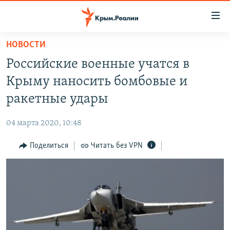
Доступность
ссылки
Вернуться
НОВОСТИ
к
НОВОСТИ
Российские военные учатся в
основному
СПЕЦПРОЕКТЫ
содержанию
Крыму наносить бомбовые и
ВОДА
Вернутся
ГРУЗ 200
ракетные удары
к
ИСТОРИЯ
КАРТА ВОЕННЫХ ОБЪЕКТОВ КРЫМА
главной
04 марта 2020, 10:48
ЕЩЕ
11 ЛЕТ ОККУПАЦИИ КРЫМА. 11 ИСТОРИЙ СОПРОТИВЛЕНИЯ
навигации
Вернутся
Поделиться
Читать без VPN
РАДІО СВОБОДА
ИНТЕРАКТИВ
к
КАК ОБОЙТИ БЛОКИРОВКУ
ИНФОГРАФИКА
поиску
ТЕЛЕПРОЕКТ КРЫМ.РЕАЛИИ
Українською
СОВЕТЫ ПРАВОЗАЩИТНИКОВ
Qırımtatar
ПРОПАВШИЕ БЕЗ ВЕСТИ