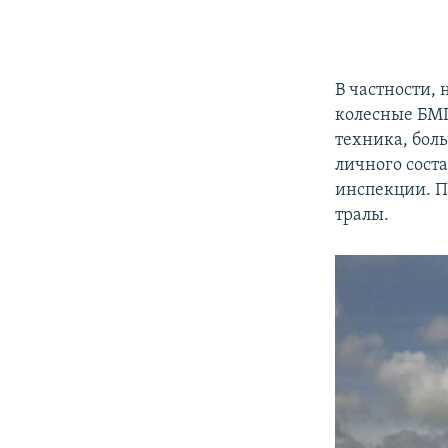
В частности, 
колесные Б
техника, бол
личного сост
инспекции. П
тралы.