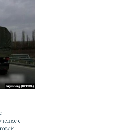
е
учение с
говой