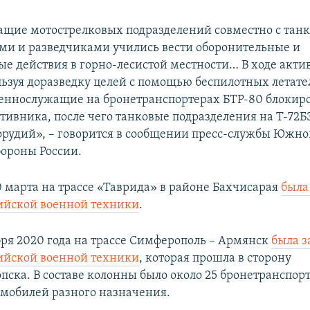
щие мотострелковых подразделений совместно с тан
ми и разведчиками учились вести оборонительные и
ые действия в горно-лесистой местности… В ходе акти
льзуя доразведку целей с помощью беспилотных летат
оеннослужащие на бронетранспортерах БТР-80 блокир
отивника, после чего танковые подразделения на Т-72
 орудий», – говорится в сообщении пресс-службы Южно
ороны России.
 марта на трассе «Таврида» в районе Бахчисарая
была
ийской военной техники
.
бря 2020 года на трассе Симферополь – Армянск
была з
ийской военной техники
, которая прошла в сторону
пска. В составе колонны было около 25 бронетранспорт
омобилей разного назначения.