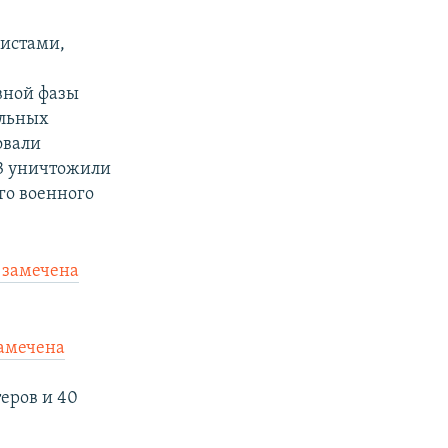
кистами,
вной фазы
ельных
овали
Б3 уничтожили
го военного
 замечена
амечена
еров и 40