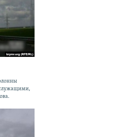
колонны
ослужащими,
ова.