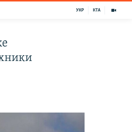
УКР
КТА
ке
ехники