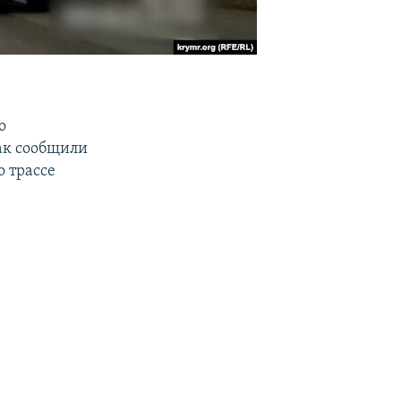
о
ак сообщили
о трассе