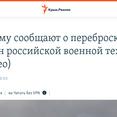
му сообщают о переброс
н российской военной т
ео)
23:03
ся
Читать без VPN