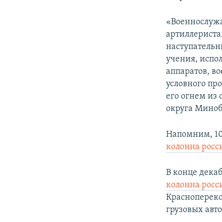
«Военнослужа
артиллериста
наступательн
учения, испо
аппаратов, в
условного пр
его огнем из
округа Миноб
Напомним, 10
колонна росс
В конце дека
колонна росс
Краснопереко
грузовых авт