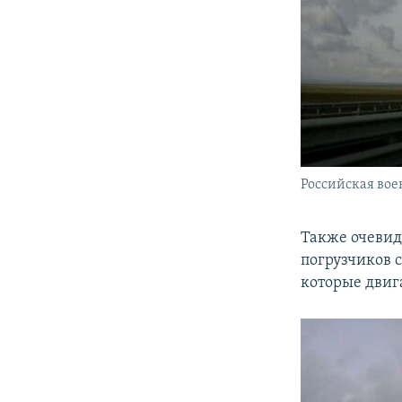
Российская вое
Также очеви
погрузчиков 
которые двига