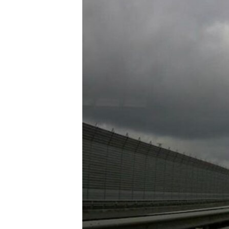
ПОБЕДИТЕЛЕЙ НЕ СУДЯТ?
КРЫМ.НЕПОКОРЕННЫЙ
ELIFBE
УКРАИНСКАЯ ПРОБЛЕМА КРЫМА