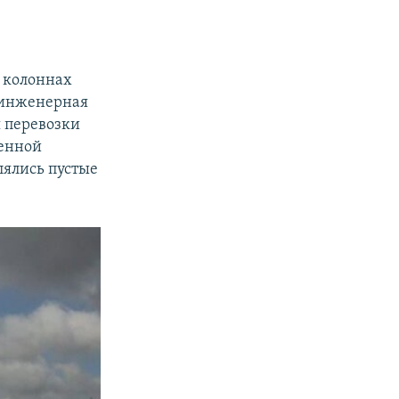
В колоннах
 инженерная
я перевозки
оенной
лялись пустые