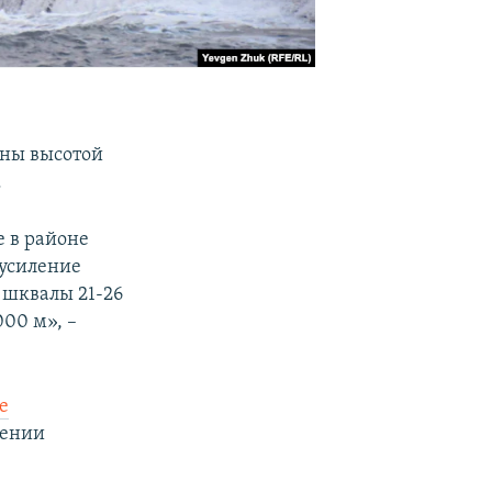
лны высотой
.
е в районе
 усиление
х шквалы 21-26
00 м», –
е
шении