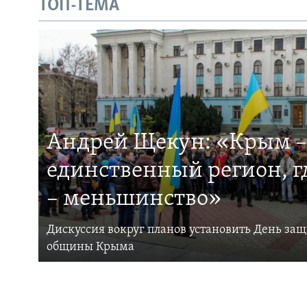
ТОП-ТЕМА
Андрей Щекун: «Крым –
единственный регион, 
– меньшинство»
Дискуссия вокруг планов установить День за
общины Крыма