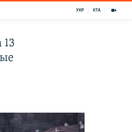
УКР
КТА
 13
вые