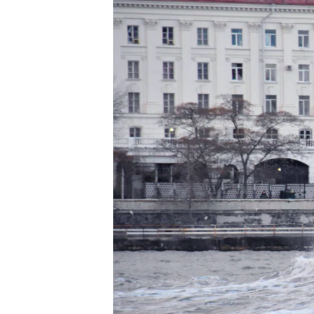
ПОБЕДИТЕЛЕЙ НЕ СУДЯТ?
КРЫМ.НЕПОКОРЕННЫЙ
ELIFBE
УКРАИНСКАЯ ПРОБЛЕМА КРЫМА