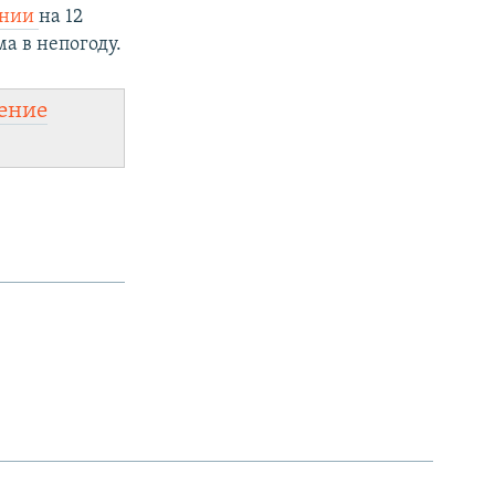
ении
на 12
а в непогоду.
ение