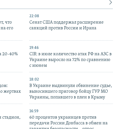
22:08
т, что
Сенат США поддержал расширение
на его
санкций против России и Ирана
19:46
а 20-40%
CIR: в июле количество атак РФ на АЗС в
Украине выросло на 72% по сравнению
с июнем
18:02
дом:
В Украине выдвинули обвинение судье,
 о жертвах
выносившего приговор бойцу ГУР МО
Украины, попавшего в плен в Крыму
16:59
н стадион,
60 процентов украинцев против
передачи России Донбасса в обмен на
гарантии безопасности – опрос