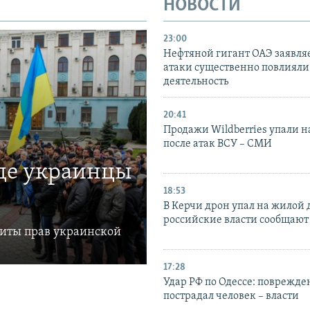
НОВОСТИ
23:00
Нефтяной гигант ОАЭ заявляе
атаки существенно повлияли 
деятельность
20:41
Продажи Wildberries упали н
после атак ВСУ – СМИ
где украинцы
18:53
В Керчи дрон упал на жилой 
российские власти сообщают
щиты прав украинской
17:28
Удар РФ по Одессе: поврежде
пострадал человек – власти