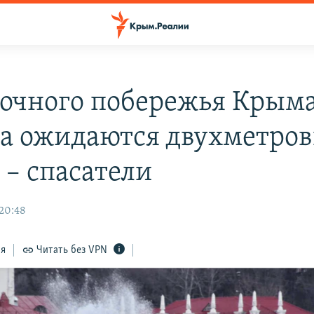
точного побережья Крыма
та ожидаются двухметро
 – спасатели
 20:48
ся
Читать без VPN