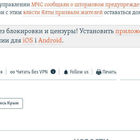
 управлении
МЧС сообщали о штормовом предупрежд
язи с этим
власти Ялты призвали жителей
оставаться дом
ез блокировки и цензуры! Установить
прилож
лии для
iOS
і
Android
.
ся
Читать без VPN
Follow us
Печать
есь Крым