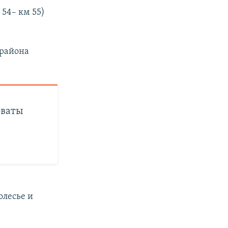
54– км 55)
 района
оваты
лесье и