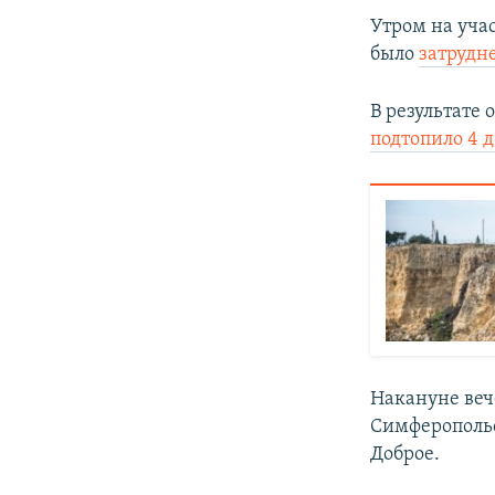
Утром на уча
было
затрудн
В результате 
подтопило 4 д
Накануне веч
Симферополь
Доброе.