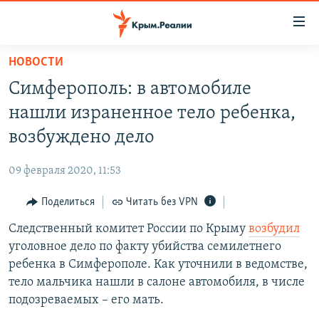
Доступность
ссылки
Вернуться
НОВОСТИ
к
НОВОСТИ
Симферополь: в автомобиле
основному
СПЕЦПРОЕКТЫ
содержанию
нашли израненное тело ребенка,
ВОДА
Вернутся
ГРУЗ 200
возбуждено дело
к
ИСТОРИЯ
КАРТА ВОЕННЫХ ОБЪЕКТОВ КРЫМА
главной
09 февраля 2020, 11:53
ЕЩЕ
11 ЛЕТ ОККУПАЦИИ КРЫМА. 11 ИСТОРИЙ СОПРОТИВЛЕНИЯ
навигации
Вернутся
Поделиться
Читать без VPN
РАДІО СВОБОДА
ИНТЕРАКТИВ
к
Следственный комитет России по Крыму
возбудил
КАК ОБОЙТИ БЛОКИРОВКУ
ИНФОГРАФИКА
поиску
уголовное дело по факту убийства семилетнего
ТЕЛЕПРОЕКТ КРЫМ.РЕАЛИИ
ребенка в Симферополе. Как уточнили в ведомстве,
Українською
тело мальчика нашли в салоне автомобиля, в числе
СОВЕТЫ ПРАВОЗАЩИТНИКОВ
Qırımtatar
подозреваемых – его мать.
ПРОПАВШИЕ БЕЗ ВЕСТИ