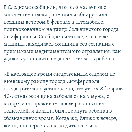
ПРИСОЕДИНЯЙТЕСЬ!
ПОБЕДИТЕЛЕЙ НЕ СУДЯТ?
В Следкоме сообщили, что тело мальчика с
множественными ранениями обнаружили
КРЫМ.НЕПОКОРЕННЫЙ
поздним вечером 8 февраля а автомобиле,
ELIFBE
припаркованном на улице Сельвинского города
Симферополя. Сообщается также, что возле
УКРАИНСКАЯ ПРОБЛЕМА КРЫМА
машины находилась женщина без сознания с
Все сайты RFE/RL
признаками медикаментозного отравления, как
удалось установить позднее – это мать ребенка.
«В настоящее время следственным отделом по
Киевскому району города Симферополя
предварительно установлено, что утром 8 февраля
40-летняя женщина забрала сына у мужа, с
которым он проживает после расставания
родителей, и должна была вернуть ребенка в
обозначенное время. Когда же, ближе к вечеру,
женщина перестала выходить на связь,